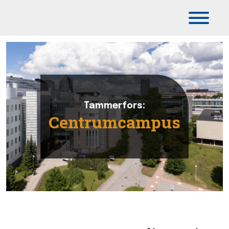
Päävalikko
Tammerfors:
Centrumcampus