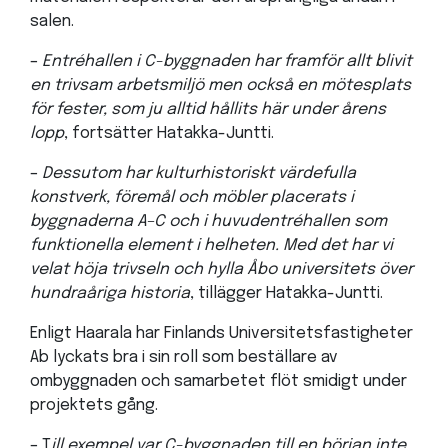
salen.
–
Entréhallen i C-byggnaden har framför allt blivit
en trivsam arbetsmiljö men också en mötesplats
för fester, som ju alltid hållits här under årens
lopp
, fortsätter Hatakka-Juntti.
–
Dessutom har kulturhistoriskt värdefulla
konstverk, föremål och möbler placerats i
byggnaderna A–C och i huvudentréhallen som
funktionella element i helheten. Med det har vi
velat höja trivseln och hylla Åbo universitets över
hundraåriga historia
, tillägger Hatakka-Juntti.
Enligt Haarala har Finlands Universitetsfastigheter
Ab lyckats bra i sin roll som beställare av
ombyggnaden och samarbetet flöt smidigt under
projektets gång.
– T
ill exempel var C-byggnaden till en början inte