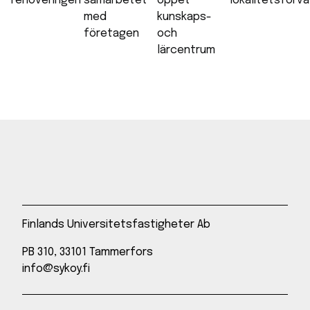
renoveringen
samarbetet
öppet
lokalitetsförva
med
kunskaps-
företagen
och
lärcentrum
Finlands Universitetsfastigheter Ab
PB 310, 33101 Tammerfors
info@sykoy.fi