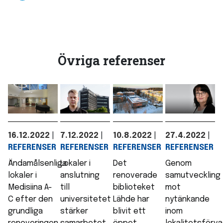
Övriga referenser
16.12.2022
|
7.12.2022
|
10.8.2022
|
27.4.2022
|
REFERENSER
REFERENSER
REFERENSER
REFERENSER
Ändamålsenliga
Lokaler i
Det
Genom
lokaler i
anslutning
renoverade
samutveckling
Medisiina A-
till
biblioteket
mot
C efter den
universitetet
Lähde har
nytänkande
grundliga
stärker
blivit ett
inom