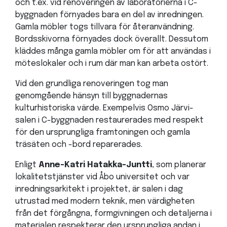
och t.ex. vid renoveringen av laboratorierna i C-
byggnaden förnyades bara en del av inredningen.
Gamla möbler togs tillvara för återanvändning.
Bordsskivorna förnyades dock överallt. Dessutom
kläddes många gamla möbler om för att användas i
möteslokaler och i rum där man kan arbeta ostört.
Vid den grundliga renoveringen tog man
genomgående hänsyn till byggnadernas
kulturhistoriska värde. Exempelvis Osmo Järvi-
salen i C-byggnaden restaurerades med respekt
för den ursprungliga framtoningen och gamla
träsäten och -bord reparerades.
Enligt
Anne-Katri Hatakka-Juntti
, som planerar
lokalitetstjänster vid Åbo universitet och var
inredningsarkitekt i projektet, är salen i dag
utrustad med modern teknik, men värdigheten
från det förgångna, formgivningen och detaljerna i
materialen respekterar den ursprungliga andan i