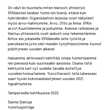
On ollut ilo huomata miten hienosti yhteistyö
SYKiläisten kesken toimii niin livenä, etänä kuin
hybridinäkin. Organisaation arjessa ovat näkyneet
myös arvo-hahmomme; Arvo, Otto ja Anna. SYKin
arvot Kuuntelemme ja puhumme, Asenne ratkaisee ja
Vastuu yhteisestä ovat aidosti osa tekemistämme.
Kiitos siis jokaiselle SYKiläiselle siitä työstä ja
panoksesta jota olet meidän työyhteisöömme tuonut
päättyneen vuoden aikana!
Haluamme aktiivisesti kehittää omaa toimintaamme
niin pienissä kuin suurissakin asioissa. Osana tätä
kehitystä luet nyt uudella tavalla esitettyä
vuosikertomustamme. Toivottavasti tätä lukiessasi
saat hyvän kokonaiskäsityksen vuoden 2021
tapahtumista.
Tampereella huhtikuussa 2022
Sanna Sianoja
toimitusjohtaja