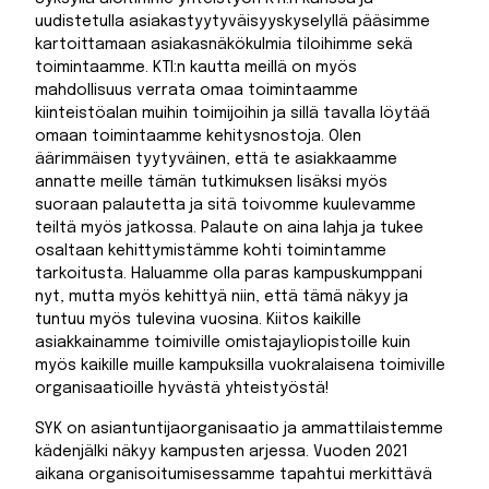
uudistetulla asiakastyytyväisyyskyselyllä pääsimme
kartoittamaan asiakasnäkökulmia tiloihimme sekä
toimintaamme. KTI:n kautta meillä on myös
mahdollisuus verrata omaa toimintaamme
kiinteistöalan muihin toimijoihin ja sillä tavalla löytää
omaan toimintaamme kehitysnostoja. Olen
äärimmäisen tyytyväinen, että te asiakkaamme
annatte meille tämän tutkimuksen lisäksi myös
suoraan palautetta ja sitä toivomme kuulevamme
teiltä myös jatkossa. Palaute on aina lahja ja tukee
osaltaan kehittymistämme kohti toimintamme
tarkoitusta. Haluamme olla paras kampuskumppani
nyt, mutta myös kehittyä niin, että tämä näkyy ja
tuntuu myös tulevina vuosina. Kiitos kaikille
asiakkainamme toimiville omistajayliopistoille kuin
myös kaikille muille kampuksilla vuokralaisena toimiville
organisaatioille hyvästä yhteistyöstä!
SYK on asiantuntijaorganisaatio ja ammattilaistemme
kädenjälki näkyy kampusten arjessa. Vuoden 2021
aikana organisoitumisessamme tapahtui merkittävä