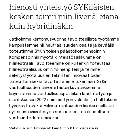
hienosti yhteistyö SYKiläisten
kesken toimii niin livenä, etänä
kuin hybridinäkin.
Jatkoimme kertomusvuonna tavoitteellista työtämme
kampustemme hiilineutraalisuuden osalta ja keväällä
toteutimme SYKin toisen päästökompensoinnin.
Kompensoinnin myötä kiinteistösalkkumme on
hiilineutraali. Tavoitteemme on kuitenkin toteuttaa
hiilineutraalisuus omin toimenpitein ja teimme
selvitystyötä uusien teknisten innovaatioiden
toteuttamiseksi tavoitettamme tukemaan. SYKin
vastuullisuuden tavoitetasoa kuvataksemme
käynnistimme vastuullisuuspolitiikan laadintatyön ja
maaliskuussa 2022 saimme työn valmiiksi ja hallituksen
hyväksyttäväksi. Hiilineutraalisuuden lisäksi meillä on
nyt suuntaviivat myös sosiaalisen ja taloudellisen
vastuun todentamiseksi.
Syksyllä aloitimme yhteistyön KTI:n kanssa ja