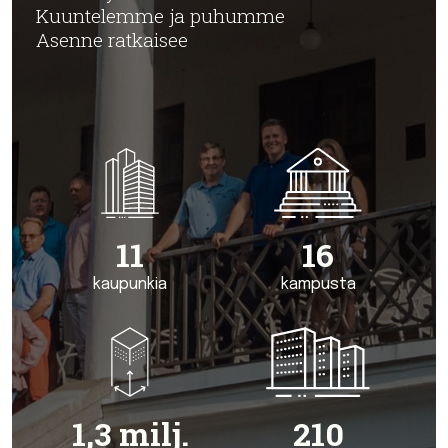
Kuuntelemme ja puhumme
Asenne ratkaisee
11
16
kaupunkia
kampusta
1,3 milj.
210