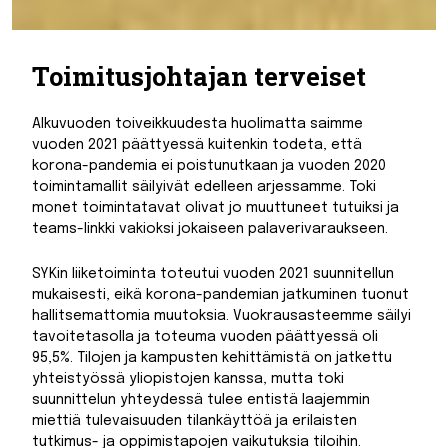
Toimitusjohtajan terveiset
Alkuvuoden toiveikkuudesta huolimatta saimme
vuoden 2021 päättyessä kuitenkin todeta, että
korona-pandemia ei poistunutkaan ja vuoden 2020
toimintamallit säilyivät edelleen arjessamme. Toki
monet toimintatavat olivat jo muuttuneet tutuiksi ja
teams-linkki vakioksi jokaiseen palaverivaraukseen.
SYKin liiketoiminta toteutui vuoden 2021 suunnitellun
mukaisesti, eikä korona-pandemian jatkuminen tuonut
hallitsemattomia muutoksia. Vuokrausasteemme säilyi
tavoitetasolla ja toteuma vuoden päättyessä oli
95,5%. Tilojen ja kampusten kehittämistä on jatkettu
yhteistyössä yliopistojen kanssa, mutta toki
suunnittelun yhteydessä tulee entistä laajemmin
miettiä tulevaisuuden tilankäyttöä ja erilaisten
tutkimus- ja oppimistapojen vaikutuksia tiloihin.