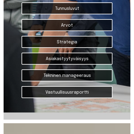
Tunnusluvut
Arvot
Strategia
Asiakastyytyväisyys
Tekninen manageeraus
Vastuullisuusraportti