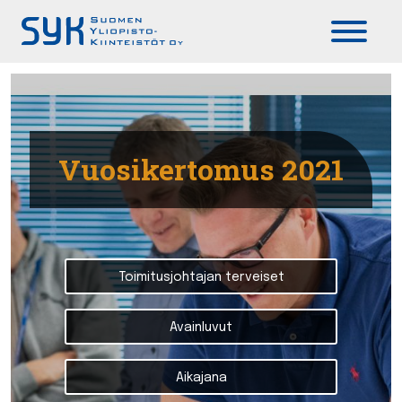
Päävalikko
Vuosikertomus 2021
Toimitusjohtajan terveiset
Avainluvut
Aikajana