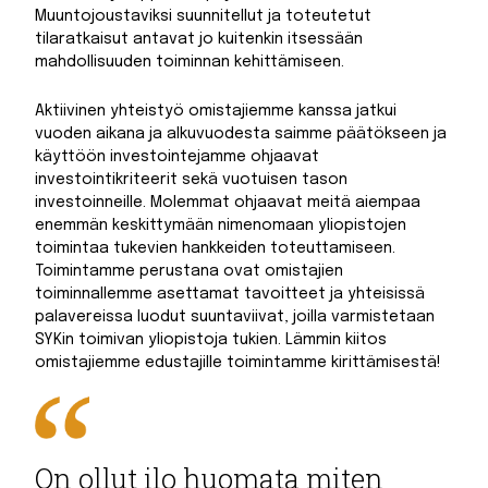
Muuntojoustaviksi suunnitellut ja toteutetut
tilaratkaisut antavat jo kuitenkin itsessään
mahdollisuuden toiminnan kehittämiseen.
Aktiivinen yhteistyö omistajiemme kanssa jatkui
vuoden aikana ja alkuvuodesta saimme päätökseen ja
käyttöön investointejamme ohjaavat
investointikriteerit sekä vuotuisen tason
investoinneille. Molemmat ohjaavat meitä aiempaa
enemmän keskittymään nimenomaan yliopistojen
toimintaa tukevien hankkeiden toteuttamiseen.
Toimintamme perustana ovat omistajien
toiminnallemme asettamat tavoitteet ja yhteisissä
palavereissa luodut suuntaviivat, joilla varmistetaan
SYKin toimivan yliopistoja tukien. Lämmin kiitos
omistajiemme edustajille toimintamme kirittämisestä!
On ollut ilo huomata miten