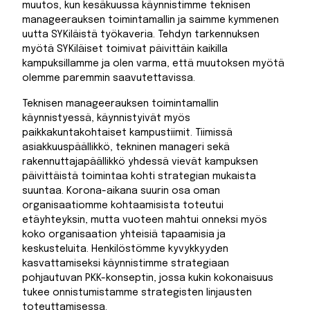
muutos, kun kesäkuussa käynnistimme teknisen
manageerauksen toimintamallin ja saimme kymmenen
uutta SYKiläistä työkaveria. Tehdyn tarkennuksen
myötä SYKiläiset toimivat päivittäin kaikilla
kampuksillamme ja olen varma, että muutoksen myötä
olemme paremmin saavutettavissa.
Teknisen manageerauksen toimintamallin
käynnistyessä, käynnistyivät myös
paikkakuntakohtaiset kampustiimit. Tiimissä
asiakkuuspäällikkö, tekninen manageri sekä
rakennuttajapäällikkö yhdessä vievät kampuksen
päivittäistä toimintaa kohti strategian mukaista
suuntaa. Korona-aikana suurin osa oman
organisaatiomme kohtaamisista toteutui
etäyhteyksin, mutta vuoteen mahtui onneksi myös
koko organisaation yhteisiä tapaamisia ja
keskusteluita. Henkilöstömme kyvykkyyden
kasvattamiseksi käynnistimme strategiaan
pohjautuvan PKK-konseptin, jossa kukin kokonaisuus
tukee onnistumistamme strategisten linjausten
toteuttamisessa.