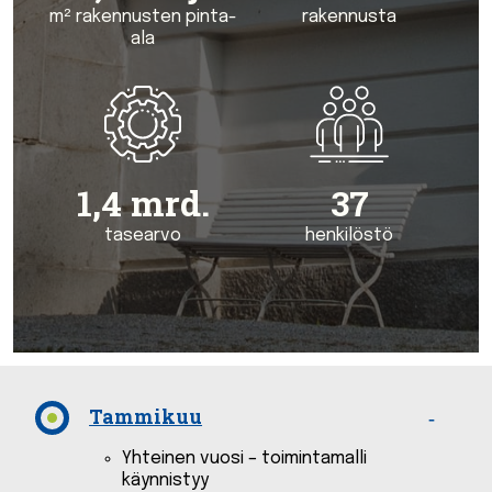
m² rakennusten pinta-
rakennusta
ala
1,4 mrd.
37
tasearvo
henkilöstö
Tammikuu
Yhteinen vuosi – toimintamalli
käynnistyy