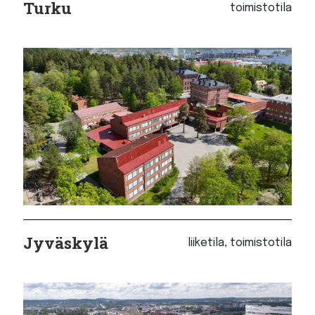
Turku
toimistotila
Jyväskylä
liiketila, toimistotila