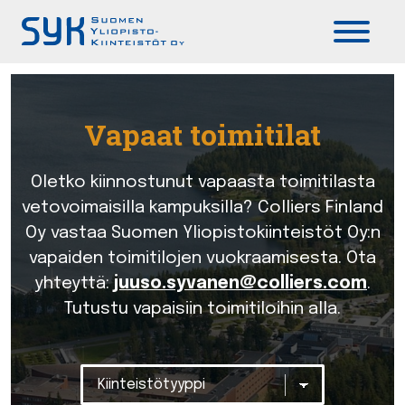
Päävalikko
Vapaat toimitilat
Oletko kiinnostunut vapaasta toimitilasta
vetovoimaisilla kampuksilla? Colliers Finland
Oy vastaa Suomen Yliopistokiinteistöt Oy:n
vapaiden toimitilojen vuokraamisesta. Ota
yhteyttä:
juuso.syvanen@colliers.com
.
Tutustu vapaisiin toimitiloihin alla.