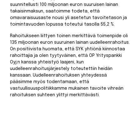
suunnitellusti 100 miljoonan euron suuruisen lainan
takaisinmaksun, saatoimme todeta, että
omavaraisuusaste nousi yli asetetun tavoitetason ja
toimintavuoden lopussa toteutui tasolla 55,2 %.
Rahoitukseen liittyen toinen merkittävä toimenpide oli
135 miljoonan euron suuruinen lainan uudelleenrahoitus.
On positiivista huomata, että SYK yhtiönä kiinnostaa
rahoittajia ja olen tyytyväinen, että OP Yrityspankki
Oyj:n kanssa yhteistyö laajeni, kun
uudelleenrahoitusjärjestely toteutettiin heidän
kanssaan. Uudelleenrahoituksen yhteydessä
pääsimme myös todentamaan, että
vastuullisuuspolitiikkamme mukainen tavoite vihreän
rahoituksen suhteen ylittyi merkittävästi.