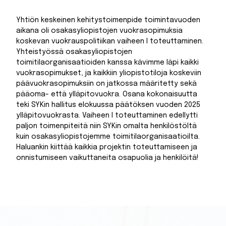
Yhtiön keskeinen kehitystoimenpide toimintavuoden
aikana oli osakasyliopistojen vuokrasopimuksia
koskevan vuokrauspolitiikan vaiheen I toteuttaminen.
Yhteistyössä osakasyliopistojen
toimitilaorganisaatioiden kanssa kävimme läpi kaikki
vuokrasopimukset, ja kaikkiin yliopistotiloja koskeviin
päävuokrasopimuksiin on jatkossa määritetty sekä
pääoma- että ylläpitovuokra. Osana kokonaisuutta
teki SYKin hallitus elokuussa päätöksen vuoden 2025
ylläpitovuokrasta. Vaiheen I toteuttaminen edellytti
paljon toimenpiteitä niin SYKin omalta henkilöstöltä
kuin osakasyliopistojemme toimitilaorganisaatioilta.
Haluankin kiittää kaikkia projektin toteuttamiseen ja
onnistumiseen vaikuttaneita osapuolia ja henkilöitä!