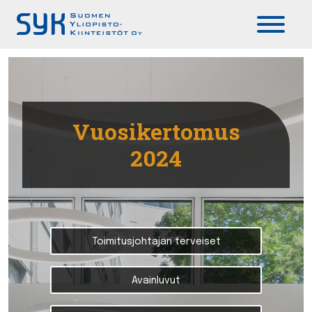
Päävalikko
Vuosikertomus
2024
Toimitusjohtajan terveiset
Avainluvut