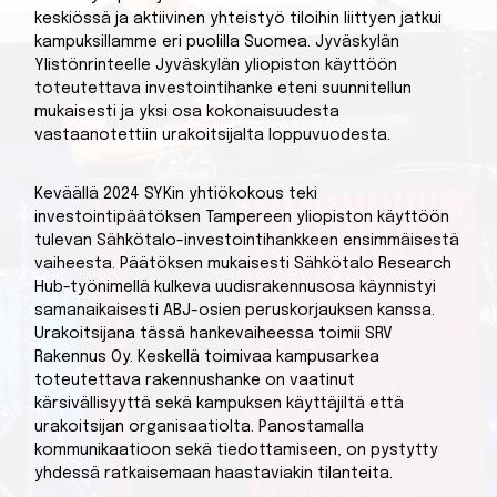
keskiössä ja aktiivinen yhteistyö tiloihin liittyen jatkui
kampuksillamme eri puolilla Suomea. Jyväskylän
Ylistönrinteelle Jyväskylän yliopiston käyttöön
toteutettava investointihanke eteni suunnitellun
mukaisesti ja yksi osa kokonaisuudesta
vastaanotettiin urakoitsijalta loppuvuodesta.
Keväällä 2024 SYKin yhtiökokous teki
investointipäätöksen Tampereen yliopiston käyttöön
tulevan Sähkötalo-investointihankkeen ensimmäisestä
vaiheesta. Päätöksen mukaisesti Sähkötalo Research
Hub-työnimellä kulkeva uudisrakennusosa käynnistyi
samanaikaisesti ABJ-osien peruskorjauksen kanssa.
Urakoitsijana tässä hankevaiheessa toimii SRV
Rakennus Oy. Keskellä toimivaa kampusarkea
toteutettava rakennushanke on vaatinut
kärsivällisyyttä sekä kampuksen käyttäjiltä että
urakoitsijan organisaatiolta. Panostamalla
kommunikaatioon sekä tiedottamiseen, on pystytty
yhdessä ratkaisemaan haastaviakin tilanteita.