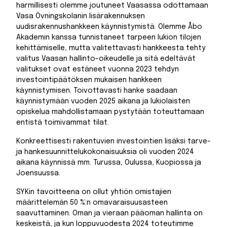
harmillisesti olemme joutuneet Vaasassa odottamaan
Vasa Övningskolanin lisärakennuksen
uudisrakennushankkeen käynnistymistä. Olemme Åbo
Akademin kanssa tunnistaneet tarpeen lukion tilojen
kehittämiselle, mutta valitettavasti hankkeesta tehty
valitus Vaasan hallinto-oikeudelle ja sitä edeltävät
valitukset ovat estäneet vuonna 2023 tehdyn
investointipäätöksen mukaisen hankkeen
käynnistymisen. Toivottavasti hanke saadaan
käynnistymään vuoden 2025 aikana ja lukiolaisten
opiskelua mahdollistamaan pystytään toteuttamaan
entistä toimivammat tilat.
Konkreettisesti rakentuvien investointien lisäksi tarve-
ja hankesuunnittelukokonaisuuksia oli vuoden 2024
aikana käynnissä mm. Turussa, Oulussa, Kuopiossa ja
Joensuussa.
SYKin tavoitteena on ollut yhtiön omistajien
määrittelemän 50 %:n omavaraisuusasteen
saavuttaminen. Oman ja vieraan pääoman hallinta on
keskeistä, ja kun loppuvuodesta 2024 toteutimme