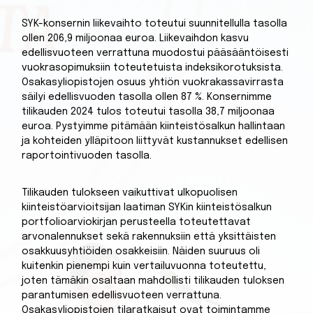
SYK-konsernin liikevaihto toteutui suunnitellulla tasolla
ollen 206,9 miljoonaa euroa. Liikevaihdon kasvu
edellisvuoteen verrattuna muodostui pääsääntöisesti
vuokrasopimuksiin toteutetuista indeksikorotuksista.
Osakasyliopistojen osuus yhtiön vuokrakassavirrasta
säilyi edellisvuoden tasolla ollen 87 %. Konsernimme
tilikauden 2024 tulos toteutui tasolla 38,7 miljoonaa
euroa. Pystyimme pitämään kiinteistösalkun hallintaan
ja kohteiden ylläpitoon liittyvät kustannukset edellisen
raportointivuoden tasolla.
Tilikauden tulokseen vaikuttivat ulkopuolisen
kiinteistöarvioitsijan laatiman SYKin kiinteistösalkun
portfolioarviokirjan perusteella toteutettavat
arvonalennukset sekä rakennuksiin että yksittäisten
osakkuusyhtiöiden osakkeisiin. Näiden suuruus oli
kuitenkin pienempi kuin vertailuvuonna toteutettu,
joten tämäkin osaltaan mahdollisti tilikauden tuloksen
parantumisen edellisvuoteen verrattuna.
Osakasyliopistojen tilaratkaisut ovat toimintamme