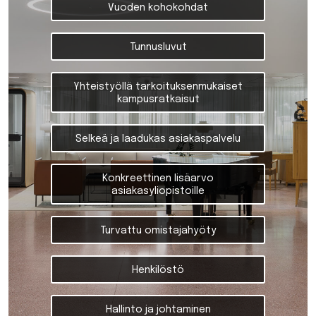
Vuoden kohokohdat
Tunnusluvut
Yhteistyöllä tarkoituksenmukaiset
kampusratkaisut
Selkeä ja laadukas asiakaspalvelu
Konkreettinen lisäarvo
asiakasyliopistoille
Turvattu omistajahyöty
Henkilöstö
Hallinto ja johtaminen