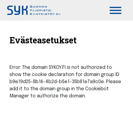
Päävalikko
Evästeasetukset
Error: The domain SYKOY.FI is not authorized to
show the cookie declaration for domain group ID
b9e19d25-8b16-4b2d-b5e1-35b81e7a9c0e. Please
add it to the domain group in the Cookiebot
Manager to authorize the domain.