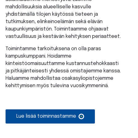
mahdollisuuksia alueelliselle kasvulle
yhdistämällä tilojen käytössä tieteen ja
tutkimuksen, elinkeinoelämän sekä elävän
kaupunkiympäristön. Toimintaamme ohjaavat
vastuullisuus ja kestävän kehityksen periaatteet.
Toimintamme tarkoituksena on olla paras
kampuskumppani. Hoidamme
kiinteistöomaisuuttamme kustannustehokkaasti
ja pitkäjänteisesti yhdessä omistajiemme kanssa.
Haluamme mahdollistaa osakasyliopistojemme
kehittymisen myös tulevina vuosikymmeninä.
Lue lisää toiminnastamme