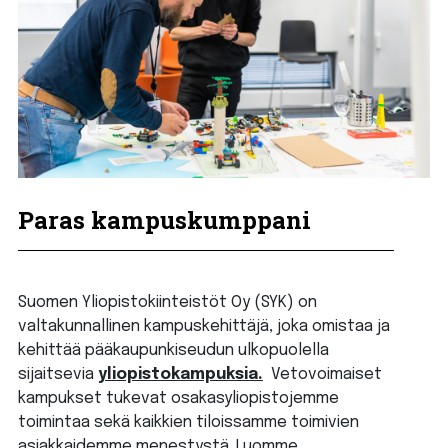
Paras kampuskumppani
Suomen Yliopistokiinteistöt Oy (SYK) on
valtakunnallinen kampuskehittäjä, joka omistaa ja
kehittää pääkaupunkiseudun ulkopuolella
sijaitsevia
yliopistokampuksia.
Vetovoimaiset
kampukset tukevat osakasyliopistojemme
toimintaa sekä kaikkien tiloissamme toimivien
asiakkaidemme menestystä. Luomme