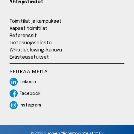
Yhteystiedot
Toimitilat ja kampukset
Vapaat toimitilat
Referenssit
Tietosuojaseloste
Whistleblowing-kanava
Evästeasetukset
SEURAA MEITÄ
Linkedin
Linkedin
Facebook
Facebook
Instagram
Instagram
© 2026 Suomen Yliopistokiinteistöt Oy