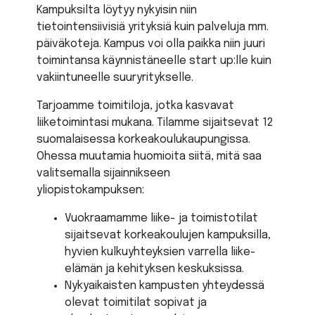
Kampuksilta löytyy nykyisin niin
tietointensiivisiä yrityksiä kuin palveluja mm.
päiväkoteja. Kampus voi olla paikka niin juuri
toimintansa käynnistäneelle start up:lle kuin
vakiintuneelle suuryritykselle.
Tarjoamme toimitiloja, jotka kasvavat
liiketoimintasi mukana. Tilamme sijaitsevat 12
suomalaisessa korkeakoulukaupungissa.
Ohessa muutamia huomioita siitä, mitä saa
valitsemalla sijainnikseen
yliopistokampuksen:
Vuokraamamme liike- ja toimistotilat
sijaitsevat korkeakoulujen kampuksilla,
hyvien kulkuyhteyksien varrella liike-
elämän ja kehityksen keskuksissa.
Nykyaikaisten kampusten yhteydessä
olevat toimitilat sopivat ja