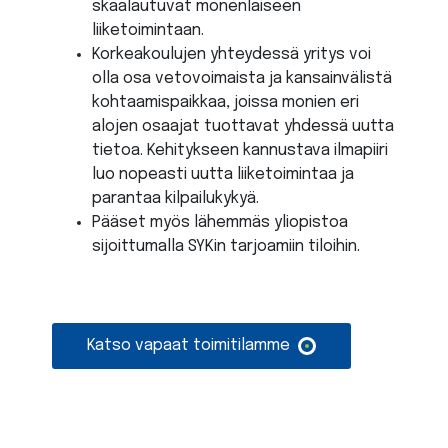
skaalautuvat monenlaiseen
liiketoimintaan.
Korkeakoulujen yhteydessä yritys voi
olla osa vetovoimaista ja kansainvälistä
kohtaamispaikkaa, joissa monien eri
alojen osaajat tuottavat yhdessä uutta
tietoa. Kehitykseen kannustava ilmapiiri
luo nopeasti uutta liiketoimintaa ja
parantaa kilpailukykyä.
Pääset myös lähemmäs yliopistoa
sijoittumalla SYKin tarjoamiin tiloihin.
Katso vapaat toimitilamme