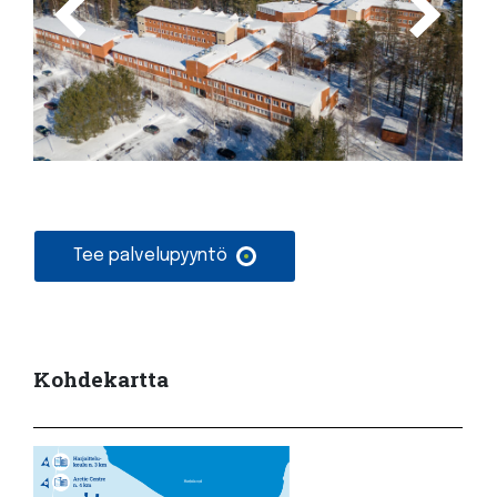
Tee palvelupyyntö
Kohdekartta