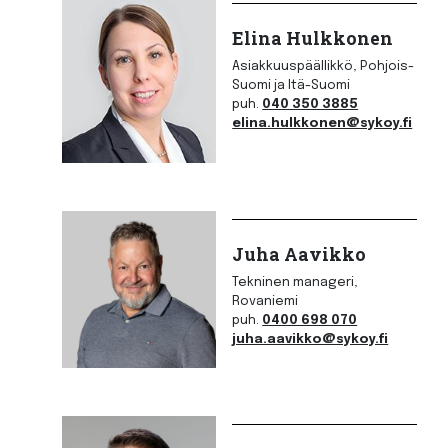
Elina Hulkkonen
Asiakkuuspäällikkö, Pohjois-
Suomi ja Itä-Suomi
puh.
040 350 3885
elina.hulkkonen@sykoy.fi
Juha Aavikko
Tekninen manageri,
Rovaniemi
puh.
0400 698 070
juha.aavikko@sykoy.fi