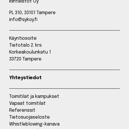
kiinteistöt Oy
PL 310, 33101 Tampere
info@sykoy.fi
Käyntiosoite
Tietotalo 2. krs
Korkeakoulunkatu 1
33720 Tampere
Yhteystiedot
Toimitilat ja kampukset
Vapaat toimitilat
Referenssit
Tietosuojaseloste
Whistleblowing-kanava