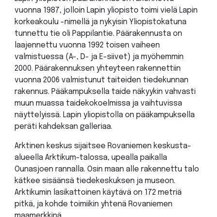
vuonna 1987, jolloin Lapin yliopisto toimi vielä Lapin
korkeakoulu -nimellä ja nykyisin Yliopistokatuna
tunnettu tie oli Pappilantie. Päärakennusta on
laajennettu vuonna 1992 toisen vaiheen
valmistuessa (A-, D- ja E-siivet) ja myöhemmin
2000. Päärakennuksen yhteyteen rakennettiin
vuonna 2006 valmistunut taiteiden tiedekunnan
rakennus. Pääkampuksella taide näkyykin vahvasti
muun muassa taidekokoelmissa ja vaihtuvissa
näyttelyissä. Lapin yliopistolla on pääkampuksella
peräti kahdeksan galleriaa.
Arktinen keskus sijaitsee Rovaniemen keskusta-
alueella Arktikum-talossa, upealla paikalla
Ounasjoen rannalla. Osin maan alle rakennettu talo
kätkee sisäänsä tiedekeskuksen ja museon.
Arktikumin lasikattoinen käytävä on 172 metriä
pitkä, ja kohde toimiikin yhtenä Rovaniemen
maamerkkinä.