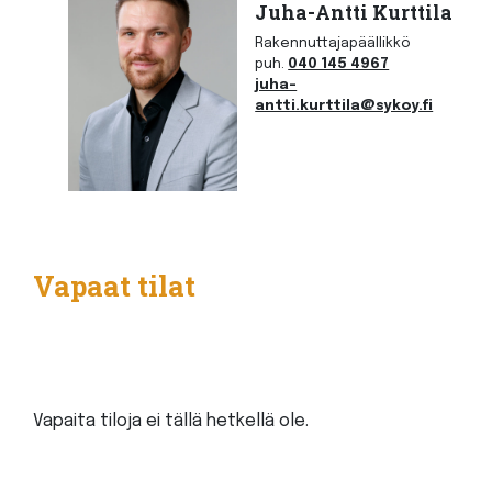
Juha-Antti Kurttila
Rakennuttajapäällikkö
puh.
040 145 4967
juha-
antti.kurttila@sykoy.fi
Vapaat tilat
Vapaita tiloja ei tällä hetkellä ole.