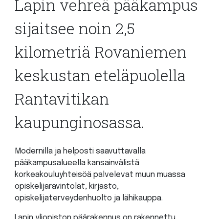
Lapin vehreä pääkampus
sijaitsee noin 2,5
kilometriä Rovaniemen
keskustan eteläpuolella
Rantavitikan
kaupunginosassa.
Modernilla ja helposti saavuttavalla
pääkampusalueella kansainvälistä
korkeakouluyhteisöä palvelevat muun muassa
opiskelijaravintolat, kirjasto,
opiskelijaterveydenhuolto ja lähikauppa.
Lapin yliopiston päärakennus on rakennettu