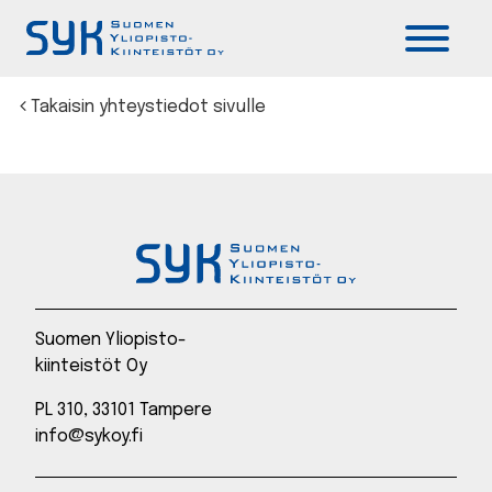
Päävalikko
Takaisin yhteystiedot sivulle
Suomen Yliopisto-
kiinteistöt Oy
PL 310, 33101 Tampere
info@sykoy.fi