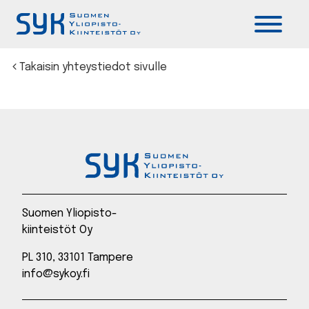
Päävalikko
Takaisin yhteystiedot sivulle
Suomen Yliopisto-
kiinteistöt Oy
PL 310, 33101 Tampere
info@sykoy.fi