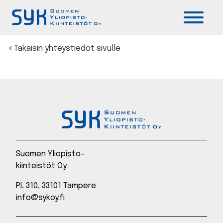
Päävalikko
Takaisin yhteystiedot sivulle
Suomen Yliopisto-
kiinteistöt Oy
PL 310, 33101 Tampere
info@sykoy.fi