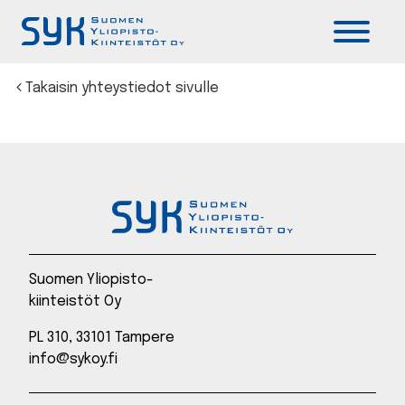
Päävalikko
Takaisin yhteystiedot sivulle
Suomen Yliopisto-
kiinteistöt Oy
PL 310, 33101 Tampere
info@sykoy.fi