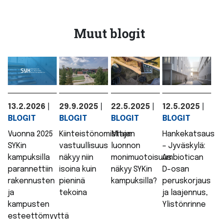
Muut blogit
13.2.2026
|
29.9.2025
|
22.5.2025
|
12.5.2025
|
BLOGIT
BLOGIT
BLOGIT
BLOGIT
Vuonna 2025
Kiinteistönomistajan
Miten
Hankekatsaus
SYKin
vastuullisuus
luonnon
– Jyväskylä:
kampuksilla
näkyy niin
monimuotoisuus
Ambiotican
parannettiin
isoina kuin
näkyy SYKin
D-osan
rakennusten
pieninä
kampuksilla?
peruskorjaus
ja
tekoina
ja laajennus,
kampusten
Ylistönrinne
esteettömyyttä