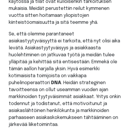
käytössä ja tilat ovat kulloisenkin tarkoituksen
mukaisia. Meidät perustettiin reilut kymmenen
vuotta sitten hoitamaan yliopistojen
kiinteistöomaisuutta ja sitä teemme yhä.
Se, että olemme parantaneet
asiakastyytyväisyyttä ei tarkoita, että nyt olisi aika
levätä. Asiakastyytyväisyys ja asiakkaasta
huolehtiminen on jatkuvaa työtä ja meidän tulee
ylläpitää ja kehittää sitä entisestään. Emmekä ole
tämän aallon harjalla yksin. Hyvä esimerkki
kotimaisista toimijoista on vaikkapa
puhelinoperaattori
DNA
. Heidän strateginen
tavoitteensa on ollut useamman vuoden ajan
markkinoiden tyytyväisimmät asiakkaat. Yritys onkin
todennut ja todistanut, että motivoitunut ja
asiakaslähtöinen henkilökunta ja markkinoiden
parhaaseen asiakaskokemukseen tähtääminen on
järkevää liiketoimintaa.