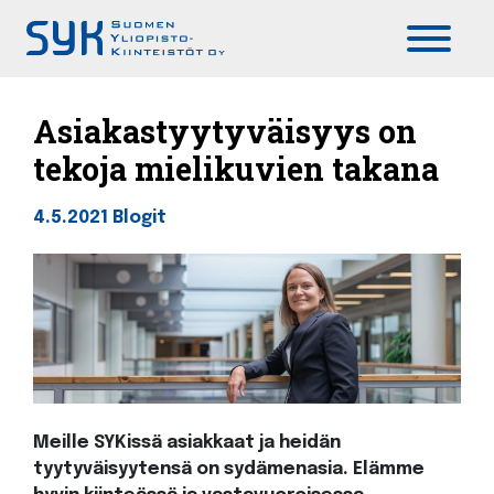
Päävalikko
Asiakastyytyväisyys on
tekoja mielikuvien takana
4.5.2021
Blogit
Meille SYKissä asiakkaat ja heidän
tyytyväisyytensä on sydämenasia. Elämme