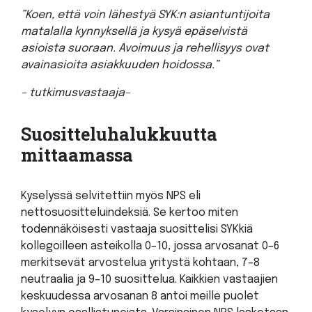
”
Koen, että voin lähestyä SYK:n asiantuntijoita
matalalla kynnyksellä ja kysyä epäselvistä
asioista suoraan. Avoimuus ja rehellisyys ovat
avainasioita asiakkuuden hoidossa.
”
– tutkimusvastaaja–
Suositteluhalukkuutta
mittaamassa
Kyselyssä selvitettiin myös NPS eli
nettosuositteluindeksiä. Se kertoo miten
todennäköisesti vastaaja suosittelisi SYKkiä
kollegoilleen asteikolla 0–10, jossa arvosanat 0–6
merkitsevät arvostelua yritystä kohtaan, 7–8
neutraalia ja 9–10 suosittelua. Kaikkien vastaajien
keskuudessa arvosanan 8 antoi meille puolet