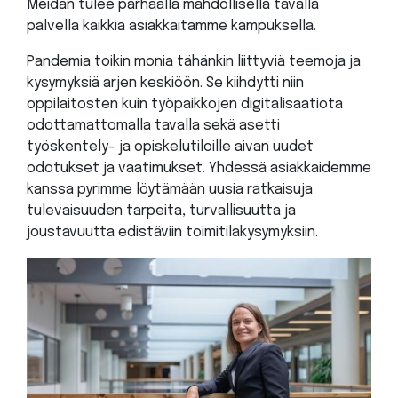
Meidän tulee parhaalla mahdollisella tavalla
palvella kaikkia asiakkaitamme kampuksella.
Pandemia toikin monia tähänkin liittyviä teemoja ja
kysymyksiä arjen keskiöön. Se kiihdytti niin
oppilaitosten kuin työpaikkojen digitalisaatiota
odottamattomalla tavalla sekä asetti
työskentely- ja opiskelutiloille aivan uudet
odotukset ja vaatimukset. Yhdessä asiakkaidemme
kanssa pyrimme löytämään uusia ratkaisuja
tulevaisuuden tarpeita, turvallisuutta ja
joustavuutta edistäviin toimitilakysymyksiin.