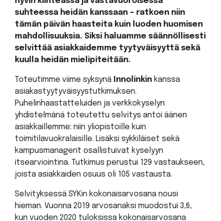
hyvin kiinteässä ja vastavuoroisessa
suhteessa heidän kanssaan – ratkoen niin
tämän päivän haasteita kuin luoden huomisen
mahdollisuuksia. Siksi haluamme säännöllisesti
selvittää asiakkaidemme tyytyväisyyttä sekä
kuulla heidän mielipiteitään.
Toteutimme viime syksynä
Innolinkin
kanssa
asiakastyytyväisyystutkimuksen.
Puhelinhaastatteluiden ja verkkokyselyn
yhdistelmänä toteutettu selvitys antoi äänen
asiakkaillemme: niin yliopistoille kuin
toimitilavuokralaisille. Lisäksi sykkiläiset sekä
kampusmanagerit osallistuivat kyselyyn
itsearviointina. Tutkimus perustui 129 vastaukseen,
joista asiakkaiden osuus oli 105 vastausta.
Selvityksessä SYKin kokonaisarvosana nousi
hieman. Vuonna 2019 arvosanaksi muodostui 3,6,
kun vuoden 2020 tuloksissa kokonaisarvosana