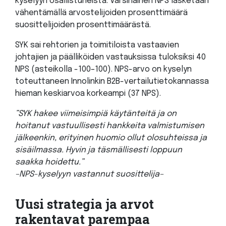
kyselyyn osallistuneista. Varsinainen NPS lasketaan
vähentämällä arvostelijoiden prosenttimäärä
suosittelijoiden prosenttimäärästä.
SYK sai rehtorien ja toimitiloista vastaavien
johtajien ja päälliköiden vastauksissa tuloksiksi 40
NPS (asteikolla -100–100). NPS-arvo on kyselyn
toteuttaneen Innolinkin B2B-vertailutietokannassa
hieman keskiarvoa korkeampi (37 NPS).
”SYK hakee viimeisimpiä käytänteitä ja on
hoitanut vastuullisesti hankkeita valmistumisen
jälkeenkin, erityinen huomio ollut olosuhteissa ja
sisäilmassa. Hyvin ja täsmällisesti loppuun
saakka hoidettu.”
–NPS-kyselyyn vastannut suosittelija–
Uusi strategia ja arvot
rakentavat parempaa