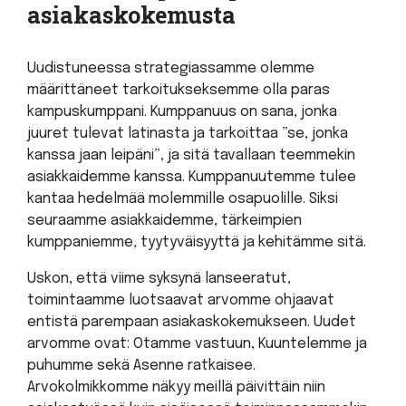
asiakaskokemusta
Uudistuneessa strategiassamme olemme
määrittäneet tarkoitukseksemme olla paras
kampuskumppani. Kumppanuus on sana, jonka
juuret tulevat latinasta ja tarkoittaa ”se, jonka
kanssa jaan leipäni”, ja sitä tavallaan teemmekin
asiakkaidemme kanssa. Kumppanuutemme tulee
kantaa hedelmää molemmille osapuolille. Siksi
seuraamme asiakkaidemme, tärkeimpien
kumppaniemme
,
tyytyväisyyttä ja kehitämme sitä.
Uskon, että viime syksynä lanseeratut,
toimintaamme luotsaavat arvomme ohjaavat
entistä parempaan asiakaskokemukseen. Uudet
arvomme ovat: Otamme vastuun, Kuuntelemme ja
puhumme sekä Asenne ratkaisee.
Arvokolmikkomme näkyy meillä päivittäin niin