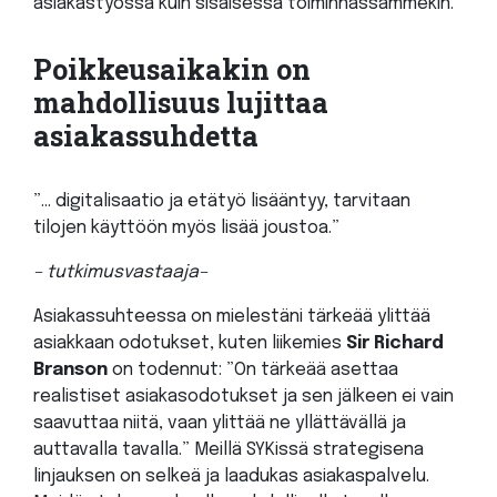
asiakastyössä kuin sisäisessä toiminnassammekin.
Poikkeusaikakin on
mahdollisuus lujittaa
asiakassuhdetta
”… digitalisaatio ja etätyö lisääntyy, tarvitaan
tilojen käyttöön myös lisää joustoa.”
– tutkimusvastaaja–
Asiakassuhteessa on mielestäni tärkeää ylittää
asiakkaan odotukset, kuten liikemies
Sir Richard
Branson
on todennut: ”On tärkeää asettaa
realistiset asiakasodotukset ja sen jälkeen ei vain
saavuttaa niitä, vaan ylittää ne yllättävällä ja
auttavalla tavalla.” Meillä SYKissä strategisena
linjauksen on selkeä ja laadukas asiakaspalvelu.