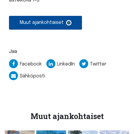
asteikolla 1–5.
Muut ajankohtaiset
Jaa
Facebook
LinkedIn
Twitter
Sähköposti
Muut ajankohtaiset