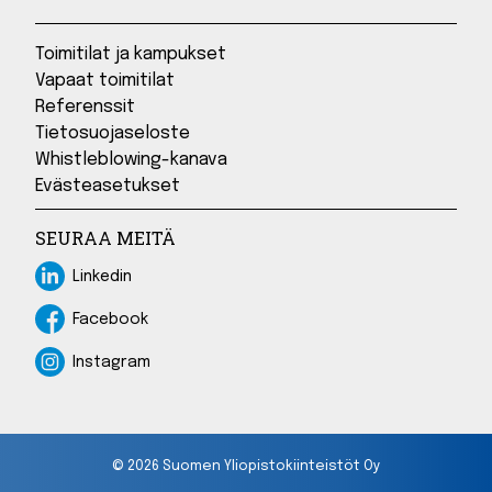
Toimitilat ja kampukset
Vapaat toimitilat
Referenssit
Tietosuojaseloste
Whistleblowing-kanava
Evästeasetukset
SEURAA MEITÄ
Linkedin
Linkedin
Facebook
Facebook
Instagram
Instagram
© 2026 Suomen Yliopistokiinteistöt Oy