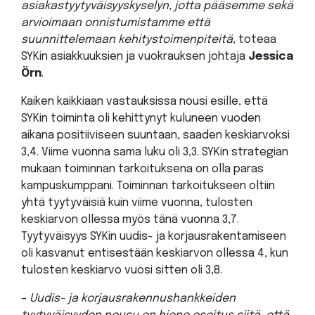
asiakastyytyväisyyskyselyn, jotta pääsemme sekä
arvioimaan onnistumistamme että
suunnittelemaan kehitystoimenpiteitä
, toteaa
SYKin asiakkuuksien ja vuokrauksen johtaja
Jessica
Örn
.
Kaiken kaikkiaan vastauksissa nousi esille, että
SYKin toiminta oli kehittynyt kuluneen vuoden
aikana positiiviseen suuntaan, saaden keskiarvoksi
3,4. Viime vuonna sama luku oli 3,3. SYKin strategian
mukaan toiminnan tarkoituksena on olla paras
kampuskumppani. Toiminnan tarkoitukseen oltiin
yhtä tyytyväisiä kuin viime vuonna, tulosten
keskiarvon ollessa myös tänä vuonna 3,7.
Tyytyväisyys SYKin uudis- ja korjausrakentamiseen
oli kasvanut entisestään keskiarvon ollessa 4, kun
tulosten keskiarvo vuosi sitten oli 3,8.
–
Uudis- ja korjausrakennushankkeiden