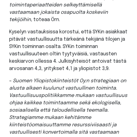
toimintaperiaatteiden selkeyttämisellä
vastaamaan jokaista osapuolta koskeviin
tekijöihin
, toteaa Örn.
Kyselyn vastauksissa korostui, että SYKin asiakkaat
pitävät vastuullisuutta tärkeänä tekijänä tilojen ja
SYKin toiminnan osalta. SYKin toiminnan
vastuullisuuteen oltiin tyytyväisiä, vastausten
keskiarvon ollessa 4. Julkisyhteisöt antoivat tästä
arvosanan 4,3, yritykset 4,1 ja yliopistot 3,9.
–
Suomen Yliopistokiinteistöt Oy:n strategiaan on
alusta alkaen kuulunut vastuullinen toiminta.
Vastuullisuuspolitiikkamme mukaan vastuullisuus
ohjaa kaikkea toimintaamme sekä ekologisella,
sosiaalisella että taloudellisella teemalla.
Strategiamme mukaan kehitämme
kiinteistöomaisuuttamme resurssiviisaasti ja
vastuullisesti konvertoimalla sitä vastaamaan