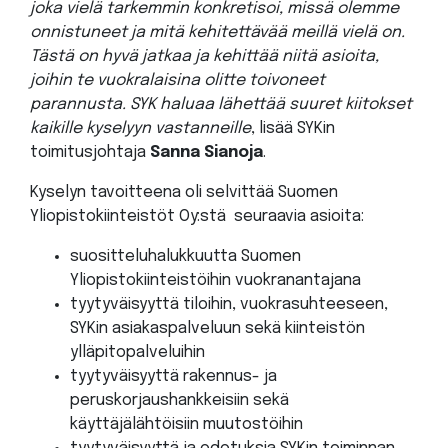
joka vielä tarkemmin konkretisoi, missä olemme
onnistuneet ja mitä kehitettävää meillä vielä on.
Tästä on hyvä jatkaa ja kehittää niitä asioita,
joihin te vuokralaisina olitte toivoneet
parannusta. SYK haluaa lähettää suuret kiitokset
kaikille kyselyyn vastanneille
, lisää SYKin
toimitusjohtaja
Sanna Sianoja
.
Kyselyn tavoitteena oli selvittää Suomen
Yliopistokiinteistöt Oy:stä seuraavia asioita:
suositteluhalukkuutta Suomen
Yliopistokiinteistöihin vuokranantajana​
tyytyväisyyttä tiloihin, vuokrasuhteeseen,
SYKin asiakaspalveluun sekä kiinteistön
ylläpitopalveluihin​
tyytyväisyyttä rakennus- ja
peruskorjaushankkeisiin sekä
käyttäjälähtöisiin muutostöihin