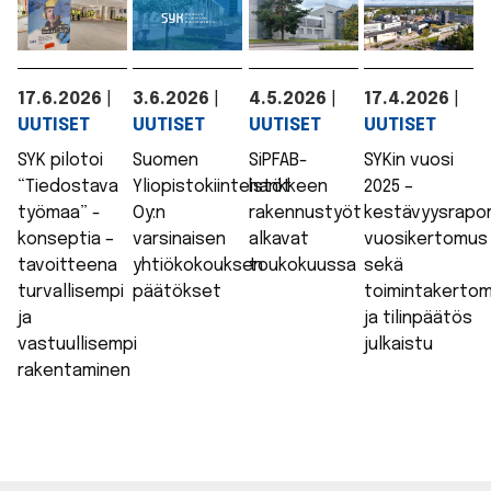
17.6.2026
|
3.6.2026
|
4.5.2026
|
17.4.2026
|
UUTISET
UUTISET
UUTISET
UUTISET
SYK pilotoi
Suomen
SiPFAB-
SYKin vuosi
“Tiedostava
Yliopistokiinteistöt
hankkeen
2025 –
työmaa” -
Oy:n
rakennustyöt
kestävyysrapor
konseptia –
varsinaisen
alkavat
vuosikertomus
tavoitteena
yhtiökokouksen
toukokuussa
sekä
turvallisempi
päätökset
toimintakerto
ja
ja tilinpäätös
vastuullisempi
julkaistu
rakentaminen