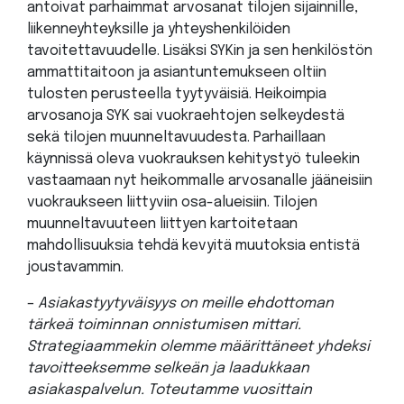
antoivat parhaimmat arvosanat tilojen sijainnille,
liikenneyhteyksille ja yhteyshenkilöiden
tavoitettavuudelle. Lisäksi SYKin ja sen henkilöstön
ammattitaitoon ja asiantuntemukseen oltiin
tulosten perusteella tyytyväisiä. Heikoimpia
arvosanoja SYK sai vuokraehtojen selkeydestä
sekä tilojen muunneltavuudesta. Parhaillaan
käynnissä oleva vuokrauksen kehitystyö tuleekin
vastaamaan nyt heikommalle arvosanalle jääneisiin
vuokraukseen liittyviin osa-alueisiin. Tilojen
muunneltavuuteen liittyen kartoitetaan
mahdollisuuksia tehdä kevyitä muutoksia entistä
joustavammin.
–
Asiakastyytyväisyys on meille ehdottoman
tärkeä toiminnan onnistumisen mittari.
Strategiaammekin olemme määrittäneet yhdeksi
tavoitteeksemme selkeän ja laadukkaan
asiakaspalvelun. Toteutamme vuosittain