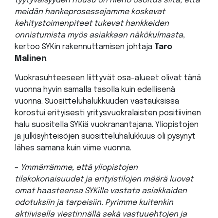
tyytyväisyyden nousu on hieno osoitus siitä, että
meidän hankeprosessejamme koskevat
kehitystoimenpiteet tukevat hankkeiden
onnistumista myös asiakkaan näkökulmasta
,
kertoo SYKin rakennuttamisen johtaja
Taro
Malinen
.
Vuokrasuhteeseen liittyvät osa-alueet olivat tänä
vuonna hyvin samalla tasolla kuin edellisenä
vuonna. Suositteluhalukkuuden vastauksissa
korostui erityisesti yritysvuokralaisten positiivinen
halu suositella SYKiä vuokranantajana. Yliopistojen
ja julkisyhteisöjen suositteluhalukkuus oli pysynyt
lähes samana kuin viime vuonna.
–
Ymmärrämme, että yliopistojen
tilakokonaisuudet ja erityistilojen määrä luovat
omat haasteensa SYKille vastata asiakkaiden
odotuksiin ja tarpeisiin. Pyrimme kuitenkin
aktiivisella viestinnällä sekä vastuuehtojen ja