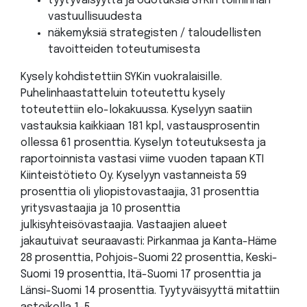
tyytyväisyyttä ja odotuksia SYKin toiminnan
vastuullisuudesta ​
näkemyksiä strategisten / taloudellisten
tavoitteiden toteutumisesta
Kysely kohdistettiin SYKin vuokralaisille.
Puhelinhaastatteluin toteutettu kysely
toteutettiin elo-lokakuussa. Kyselyyn saatiin
vastauksia kaikkiaan 181 kpl, vastausprosentin
ollessa 61 prosenttia. Kyselyn toteutuksesta ja
raportoinnista vastasi viime vuoden tapaan KTI
Kiinteistötieto Oy. Kyselyyn vastanneista 59
prosenttia oli yliopistovastaajia, 31 prosenttia
yritysvastaajia ja 10 prosenttia
julkisyhteisövastaajia. Vastaajien alueet
jakautuivat seuraavasti: Pirkanmaa ja Kanta-Häme
28 prosenttia, Pohjois-Suomi 22 prosenttia, Keski-
Suomi 19 prosenttia, Itä-Suomi 17 prosenttia ja
Länsi-Suomi 14 prosenttia. Tyytyväisyyttä mitattiin