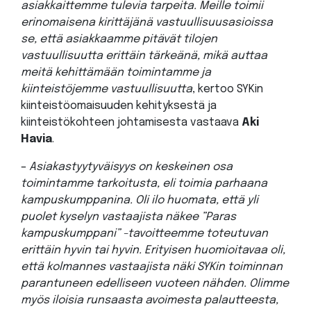
asiakkaittemme tulevia tarpeita. Meille toimii
erinomaisena kirittäjänä vastuullisuusasioissa
se, että asiakkaamme pitävät tilojen
vastuullisuutta erittäin tärkeänä, mikä auttaa
meitä kehittämään toimintamme ja
kiinteistöjemme vastuullisuutta
, kertoo SYKin
kiinteistöomaisuuden kehityksestä ja
kiinteistökohteen johtamisesta vastaava
Aki
Havia
.
–
Asiakastyytyväisyys on keskeinen osa
toimintamme tarkoitusta, eli toimia parhaana
kampuskumppanina. Oli ilo huomata, että yli
puolet kyselyn vastaajista näkee ”Paras
kampuskumppani” -tavoitteemme toteutuvan
erittäin hyvin tai hyvin. Erityisen huomioitavaa oli,
että kolmannes vastaajista näki SYKin toiminnan
parantuneen edelliseen vuoteen nähden. Olimme
myös iloisia runsaasta avoimesta palautteesta,