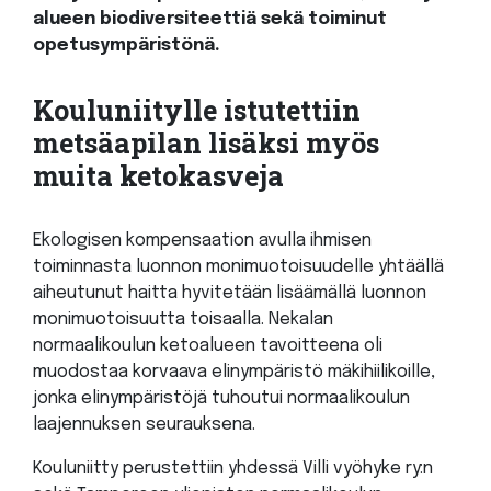
alueen biodiversiteettiä sekä toiminut
opetusympäristönä.
Kouluniitylle istutettiin
metsäapilan lisäksi myös
muita ketokasveja
Ekologisen kompensaation avulla ihmisen
toiminnasta luonnon monimuotoisuudelle yhtäällä
aiheutunut haitta hyvitetään lisäämällä luonnon
monimuotoisuutta toisaalla. Nekalan
normaalikoulun ketoalueen tavoitteena oli
muodostaa korvaava elinympäristö mäkihiilikoille,
jonka elinympäristöjä tuhoutui normaalikoulun
laajennuksen seurauksena.
Kouluniitty perustettiin yhdessä Villi vyöhyke ry:n