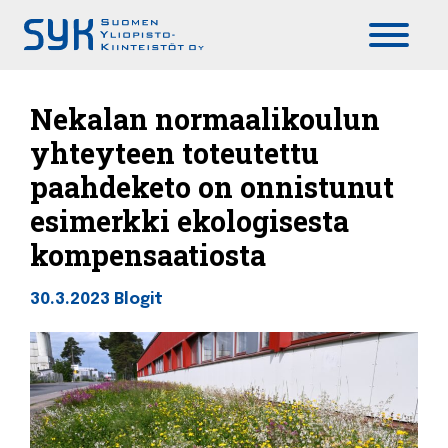
Päävalikko
Nekalan normaalikoulun
yhteyteen toteutettu
paahdeketo on onnistunut
esimerkki ekologisesta
kompensaatiosta
30.3.2023
Blogit