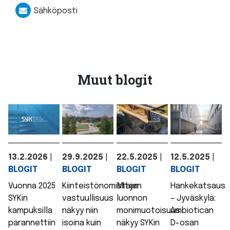
Sähköposti
Muut blogit
13.2.2026
|
29.9.2025
|
22.5.2025
|
12.5.2025
|
BLOGIT
BLOGIT
BLOGIT
BLOGIT
Vuonna 2025
Kiinteistönomistajan
Miten
Hankekatsaus
SYKin
vastuullisuus
luonnon
– Jyväskylä:
kampuksilla
näkyy niin
monimuotoisuus
Ambiotican
parannettiin
isoina kuin
näkyy SYKin
D-osan