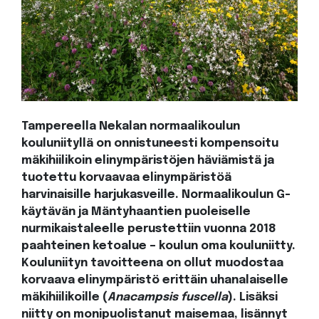
Tampereella Nekalan normaalikoulun
kouluniityllä on onnistuneesti kompensoitu
mäkihiilikoin elinympäristöjen häviämistä ja
tuotettu korvaavaa elinympäristöä
harvinaisille harjukasveille. Normaalikoulun G-
käytävän ja Mäntyhaantien puoleiselle
nurmikaistaleelle perustettiin vuonna 2018
paahteinen ketoalue – koulun oma kouluniitty.
Kouluniityn tavoitteena on ollut muodostaa
korvaava elinympäristö erittäin uhanalaiselle
mäkihiilikoille (
Anacampsis fuscella
). Lisäksi
niitty on monipuolistanut maisemaa, lisännyt