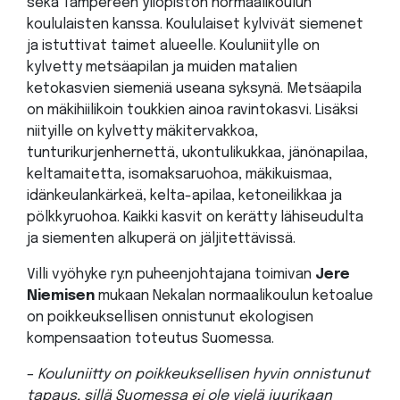
sekä Tampereen yliopiston normaalikoulun
koululaisten kanssa. Koululaiset kylvivät siemenet
ja istuttivat taimet alueelle. Kouluniitylle on
kylvetty metsäapilan ja muiden matalien
ketokasvien siemeniä useana syksynä. Metsäapila
on mäkihiilikoin toukkien ainoa ravintokasvi. Lisäksi
niityille on kylvetty mäkitervakkoa,
tunturikurjenhernettä, ukontulikukkaa, jänönapilaa,
keltamaitetta, isomaksaruohoa, mäkikuismaa,
idänkeulankärkeä, kelta-apilaa, ketoneilikkaa ja
pölkkyruohoa. Kaikki kasvit on kerätty lähiseudulta
ja siementen alkuperä on jäljitettävissä.
Villi vyöhyke ry:n puheenjohtajana toimivan
Jere
Niemisen
mukaan Nekalan normaalikoulun ketoalue
on poikkeuksellisen onnistunut ekologisen
kompensaation toteutus Suomessa.
–
Kouluniitty on poikkeuksellisen hyvin onnistunut
tapaus, sillä Suomessa ei ole vielä juurikaan