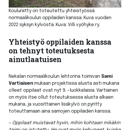
Kouluniitty on toteutettu yhteistyössä
normaalikoulun oppilaiden kanssa. Kuva vuoden
2022 syksyn kylvöstä. Kuva: Villi vyöhyke ry.
Yhteistyö oppilaiden kanssa
on tehnyt toteutuksesta
ainutlaatuisen
Nekalan normaalikoulun lehtorina toimivan
Sami
Vartiaisen
mukaan projektissa alusta asti mukana
olleet oppilaat ovat nyt 9. -luokkalaisia. Vartiainen
on myös itse ollut toteutuksessa alusta alkaen
mukana, ja vuosittainen lisäkylvö on pyritty
toteuttamaan aina samojen oppilaiden kanssa.
–
Oppilaat muistavat hyvin, mihin kohtaan mikäkin
taimi on istutettu. He ovat myös kehuneet, kuinka