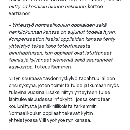
niitty on kesäisin hienon näköinen
, kertoo
Vartiainen.
–
Yhteistyö normaalikoulun oppilaiden sekä
henkilökunnan kanssa on sujunut todella hyvin.
Kompensaation lisäksi oppilaiden kanssa tehty
yhteistyö tekee koko toteutuksesta
ainutlaatuisen, kun oppilaat ovat istuttaneet
taimia ja kylväneet siemeniä sekä seuranneet
kasvustoa
, toteaa Nieminen.
Niityn seuraava täydennyskylvö tapahtuu jälleen
ensi syksynä, joten toiminta tulee jatkumaan myös
tulevina vuosina. Lisäksi niityn yhteyteen tulee
lähitulevaisuudessa infokyltti, jossa kerrotaan
kouluniitystä ja mäkihiilikoista tarkemmin.
Normaalikoulun oppilaat tekevät kyltin
yhteistyössä Villi vyöhyke ry:n kanssa.