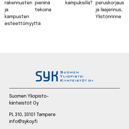
rakennusten
pieninä
kampuksilla?
peruskorjaus
ja
tekoina
ja laajennus,
kampusten
Ylistönrinne
esteettömyyttä
Suomen Yliopisto-
kiinteistöt Oy
PL 310, 33101 Tampere
info@sykoy.fi