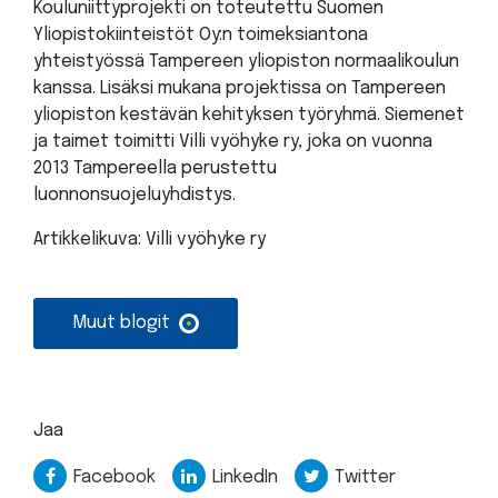
Kouluniittyprojekti on toteutettu Suomen
Yliopistokiinteistöt Oy:n toimeksiantona
yhteistyössä Tampereen yliopiston normaalikoulun
kanssa. Lisäksi mukana projektissa on Tampereen
yliopiston kestävän kehityksen työryhmä. Siemenet
ja taimet toimitti Villi vyöhyke ry, joka on vuonna
2013 Tampereella perustettu
luonnonsuojeluyhdistys.
Artikkelikuva: Villi vyöhyke ry
Muut blogit
Jaa
Facebook
LinkedIn
Twitter