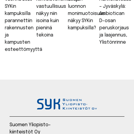
SYKin
vastuullisuus
luonnon
– Jyväskylä:
kampuksilla
näkyy niin
monimuotoisuus
Ambiotican
parannettiin
isoina kuin
näkyy SYKin
D-osan
rakennusten
pieninä
kampuksilla?
peruskorjaus
ja
tekoina
ja laajennus,
kampusten
Ylistönrinne
esteettömyyttä
Suomen Yliopisto-
kiinteistöt Oy