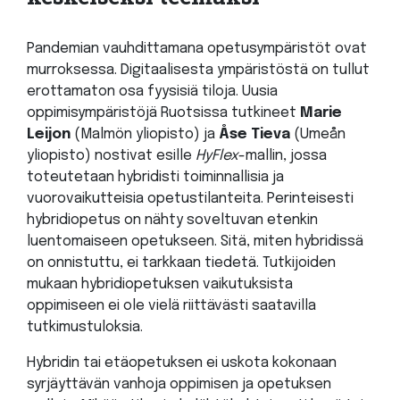
Pandemian vauhdittamana opetusympäristöt ovat
murroksessa. Digitaalisesta ympäristöstä on tullut
erottamaton osa fyysisiä tiloja. Uusia
oppimisympäristöjä Ruotsissa tutkineet
Marie
Leijon
(Malmön yliopisto) ja
Åse Tieva
(Umeån
yliopisto) nostivat esille
HyFlex
-mallin, jossa
toteutetaan hybridisti toiminnallisia ja
vuorovaikutteisia opetustilanteita. Perinteisesti
hybridiopetus on nähty soveltuvan etenkin
luentomaiseen opetukseen. Sitä, miten hybridissä
on onnistuttu, ei tarkkaan tiedetä. Tutkijoiden
mukaan hybridiopetuksen vaikutuksista
oppimiseen ei ole vielä riittävästi saatavilla
tutkimustuloksia.
Hybridin tai etäopetuksen ei uskota kokonaan
syrjäyttävän vanhoja oppimisen ja opetuksen