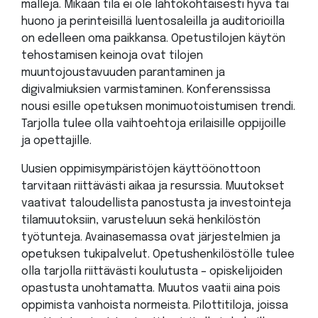
malleja. Mikään tila ei ole lähtökohtaisesti hyvä tai
huono ja perinteisillä luentosaleilla ja auditorioilla
on edelleen oma paikkansa. Opetustilojen käytön
tehostamisen keinoja ovat tilojen
muuntojoustavuuden parantaminen ja
digivalmiuksien varmistaminen. Konferenssissa
nousi esille opetuksen monimuotoistumisen trendi.
Tarjolla tulee olla vaihtoehtoja erilaisille oppijoille
ja opettajille.
Uusien oppimisympäristöjen käyttöönottoon
tarvitaan riittävästi aikaa ja resurssia. Muutokset
vaativat taloudellista panostusta ja investointeja
tilamuutoksiin, varusteluun sekä henkilöstön
työtunteja. Avainasemassa ovat järjestelmien ja
opetuksen tukipalvelut. Opetushenkilöstölle tulee
olla tarjolla riittävästi koulutusta – opiskelijoiden
opastusta unohtamatta. Muutos vaatii aina pois
oppimista vanhoista normeista. Pilottitiloja, joissa