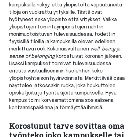
kampuksilla näkyy, että yliopistolta vapautuneita
tiloja on vuokrattu yrityksille. Tästä ovat
hyötyneet sekä yliopisto että yritykset. Vaikka
yliopistojen toimintaympäristöjen nähtiin
monimuotoistuvan tulevaisuudessa, todettiin
fyysisillä tiloilla ja kampuksilla olevan edelleen
merkittävä rooli. Kokonaisvaltainen
well-being
ja
sense of belonging
korostuivat koronan jälkeen.
Lisäksi kampukset toimivat tulevaisuudessa
entistä vastuullisemmin huolehtien koko
yliopistoyhteisön hyvinvoinnista. Merkittävää osaa
näyttelee jatkossakin ruoka, joka houkuttelee
opiskelijoita ja työntekijöitä kampukselle. Hyvä
kampus toimii korvaamattomana sosiaalisena
kohtaamispaikkana ja törmäyttää ihmisiä.
Korostunut tarve sovittaa oma
työnteko joko kampukselle tai