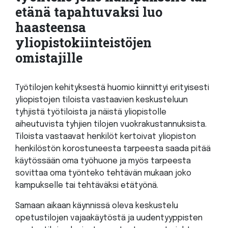
etänä tapahtuvaksi luo
haasteensa
yliopistokiinteistöjen
omistajille
Työtilojen kehityksestä huomio kiinnittyi erityisesti
yliopistojen tiloista vastaavien keskusteluun
tyhjistä työtiloista ja näistä yliopistolle
aiheutuvista tyhjien tilojen vuokrakustannuksista.
Tiloista vastaavat henkilöt kertoivat yliopiston
henkilöstön korostuneesta tarpeesta saada pitää
käytössään oma työhuone ja myös tarpeesta
sovittaa oma työnteko tehtävän mukaan joko
kampukselle tai tehtäväksi etätyönä.
Samaan aikaan käynnissä oleva keskustelu
opetustilojen vajaakäytöstä ja uudentyyppisten