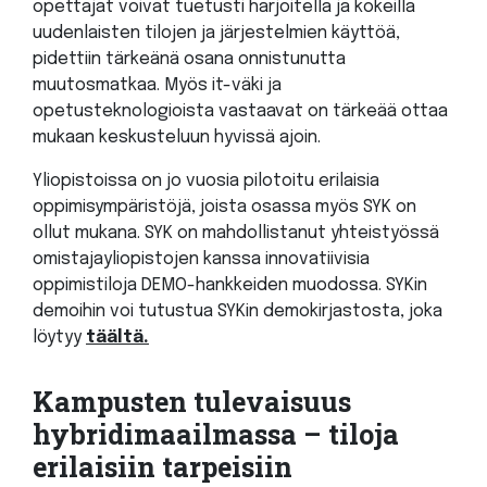
opettajat voivat tuetusti harjoitella ja kokeilla
uudenlaisten tilojen ja järjestelmien käyttöä,
pidettiin tärkeänä osana onnistunutta
muutosmatkaa. Myös it-väki ja
opetusteknologioista vastaavat on tärkeää ottaa
mukaan keskusteluun hyvissä ajoin.
Yliopistoissa on jo vuosia pilotoitu erilaisia
oppimisympäristöjä, joista osassa myös SYK on
ollut mukana. SYK on mahdollistanut yhteistyössä
omistajayliopistojen kanssa innovatiivisia
oppimistiloja DEMO-hankkeiden muodossa. SYKin
demoihin voi tutustua SYKin demokirjastosta, joka
löytyy
täältä.
Kampusten tulevaisuus
hybridimaailmassa – tiloja
erilaisiin tarpeisiin