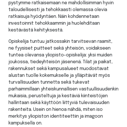
pystymme ratkaisemaan ne mahdollisimman hyvin
taloudellisesti ja tehokkaasti olemassa olevia
ratkaisuja hyödyntäen. Näin kohdennetaan
investoinnit tehokkaammin ja huolehditaan
kestävästä kehityksestä.
Opiskelija tuntuu jatkossakin tarvitsevan raamit,
ne fyysiset puitteet sekä yhteisön, voidakseen
tuntea olevansa yliopisto-opiskelija: yksi muiden
joukossa, tiedeyhteisön jäsenenä. Tilat ja paikat,
rakennukset sekä kampusalueet muodostavat
alustan tuolle kokemukselle ja ylläpitävät myös
turvallisuuden tunnetta sekä tukevat
parhaimmillaan yhteiskunnallisen vastuullisuudenkin
mukaisia, perusteltuja ja kestäviä kiinteistöjen
hallintaan sekä käyttöön liittyviä tulevaisuuden
rakenteita. Usein on hienoa nähdä, miten iso
merkitys yliopiston identiteettiin ja imagoon
kampuksella on.