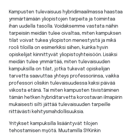
Kampusten tulevaisuus hybridimaailmassa haastaa
ymmärtämään yliopistojen tarpeita ja toimintaa
ihan uudella tasolla. Voidaksemme vastata näihin
tarpeisiin meidän tulee oivaltaa, miten kampuksen
tilat voivat tukea yliopiston menestystä ja mikä
rooli tiloilla on esimerkiksi siihen, kuinka hyvin
opiskelijat kiinnittyvät yliopistoyhteisöön. Lisäksi
meidän tulee ymmärtää, miten tulevaisuuden
kampuksilla on tilat, jotka tukevat opiskelijan
tarvetta saavuttaa yhteys professoriinsa, vaikka
professori olisikin tulevaisuudessa kaksi päivää
viikosta etänä. Tai miten kampusten tiivistäminen
tämän hetken hybriditarvetta korostavan ilmapiirin
mukaisesti silti jättää tulevaisuuden tarpeille
riittävästi kehitysmahdollisuuksia.
Yritykset kampuksilla lisääntyvät tilojen
tehostamisen myötä. Muutamilla SYKinkin