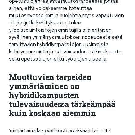
opetustilojen laajasta muutostarpeesta johtaa
siihen, että voidaksemme toteuttaa
muutosinvestoinnit ja huolehtia myös vapautuvien
tilojen jatkokehityksestä, tulee
yliopistokiinteistöjen omistajilla olla erityisen
syvällinen ymmärrys muutoksen nopeudesta sekä
tarvittavien hybridiympäristöjen uusimmista
kehityssuunnista ja tulevaisuuden tutkimuksesta
sekä opetustilojen että työtilojen alueella.
Muuttuvien tarpeiden
ymmärtäminen on
hybridikampusten
tulevaisuudessa tärkeämpää
kuin koskaan aiemmin
Ymmärtämällä syvällisesti asiakkaan tarpeita