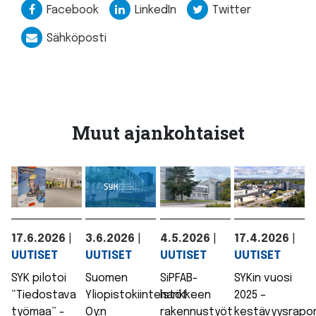
Facebook
LinkedIn
Twitter
Sähköposti
Muut ajankohtaiset
17.6.2026
|
3.6.2026
|
4.5.2026
|
17.4.2026
|
UUTISET
UUTISET
UUTISET
UUTISET
SYK pilotoi
Suomen
SiPFAB-
SYKin vuosi
“Tiedostava
Yliopistokiinteistöt
hankkeen
2025 –
työmaa” -
Oy:n
rakennustyöt
kestävyysrapor