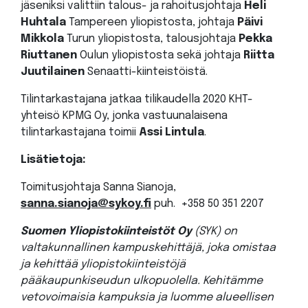
jäseniksi valittiin talous- ja rahoitusjohtaja
Heli
Huhtala
Tampereen yliopistosta, johtaja
Päivi
Mikkola
Turun yliopistosta, talousjohtaja
Pekka
Riuttanen
Oulun yliopistosta sekä johtaja
Riitta
Juutilainen
Senaatti-kiinteistöistä.
Tilintarkastajana jatkaa tilikaudella 2020 KHT-
yhteisö KPMG Oy, jonka vastuunalaisena
tilintarkastajana toimii
Assi Lintula
.
Lisätietoja:
Toimitusjohtaja Sanna Sianoja,
sanna.sianoja@sykoy.fi
puh. +358 50 351 2207
Suomen Yliopistokiinteistöt Oy
(SYK) on
valtakunnallinen kampuskehittäjä, joka omistaa
ja kehittää yliopistokiinteistöjä
pääkaupunkiseudun ulkopuolella. Kehitämme
vetovoimaisia kampuksia ja luomme alueellisen