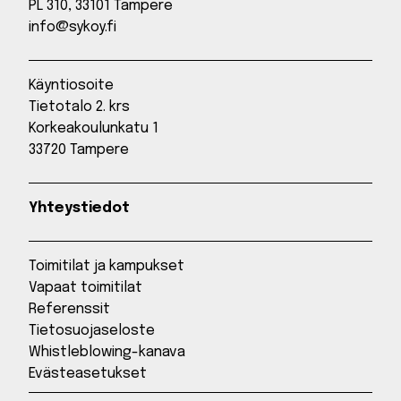
PL 310, 33101 Tampere
info@sykoy.fi
Käyntiosoite
Tietotalo 2. krs
Korkeakoulunkatu 1
33720 Tampere
Yhteystiedot
Toimitilat ja kampukset
Vapaat toimitilat
Referenssit
Tietosuojaseloste
Whistleblowing-kanava
Evästeasetukset