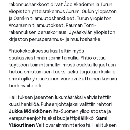
rakennushankkeet olivat Åbo Akademin ja Turun
yliopiston yhteisrakennus Aurum, Oulun yliopiston
ja Oamkin tilamuutoshankkeet, Turun yliopiston
Arcanumin tilamuutokset, Rauman Torni-
rakennuksen peruskorjaus, Jyväskylän yliopiston
kirjaston perusparannus- ja muutoshanke.
Yhtiökokouksessa käsiteltiin myös
osakasviestinnän toimintamallia. Yhtiö ottaa
käyttöön toimintamallin, missä osakkaille jaetaan
tietoa omistamisen tueksi sekä tarjotaan kaikille
omistajille yhtäaikainen vuorovaikutteinen kanava
tiedonvaihdolle.
Hallituksen jäsenten lukumääräksi vahvistettiin
kuusi henkilöä. Puheenjohtajaksi valittiin rehtori
Jukka Mönkkönen
Itä-Suomen yliopistosta ja
varapuheenjohtajaksi budjettipäällikkö
Sami
Yläoutinen
Valtiovarainmininteriöstä. Hallituksen