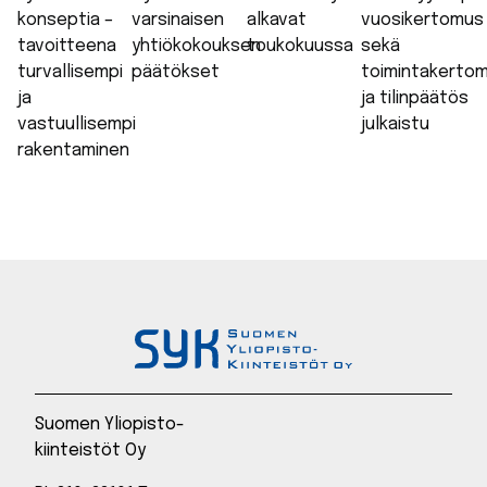
konseptia –
varsinaisen
alkavat
vuosikertomus
tavoitteena
yhtiökokouksen
toukokuussa
sekä
turvallisempi
päätökset
toimintakerto
ja
ja tilinpäätös
vastuullisempi
julkaistu
rakentaminen
Suomen Yliopisto-
kiinteistöt Oy