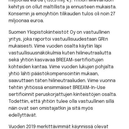
miljoonaa euroa (159,5 milj. €). Yhtiön liikevaihdon
kehitys on ollut maltillista ja ennusteen mukaista.
Konsernin ja emoyhtiön tilikauden tulos oli noin 27
miljoonaa euroa.
Suomen Yliopistokiinteistöt Oy on vastuullinen
yritys, joka raportoi vastuullisuudestaan GRI:n
mukaisesti. Viime vuoden osalta käytiin läpi
vastuullisuusnäkökulmia kuten hiilineutraaliutta
sekä yhtiön kasvavaa BREEAM-sertifioitujen
kohteiden kantaa. Viime vuoden lukujen pohjalta
yhtiö lähti päästökompensointiin mukaan,
saavuttaen täten hiilineutraaliuden. Viime vuonna
tehtiin yhtiössä ensimmäiset BREEAM-In-Use
sertifioinnit peruskorjattujen kiinteistöjen osalta.
Todettiin, että yhtiön tulee olla vastuullinen sillä
näin ovat sen omistajatkin ja sitä myös
edellyttävät.
Vuoden 2019 merkittävimmät käynnissä olevat