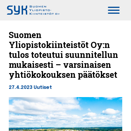
Päävalikko
Suomen
Yliopistokiinteistöt Oy:n
tulos toteutui suunnitellun
mukaisesti – varsinaisen
yhtiökokouksen päätökset
27.4.2023
Uutiset