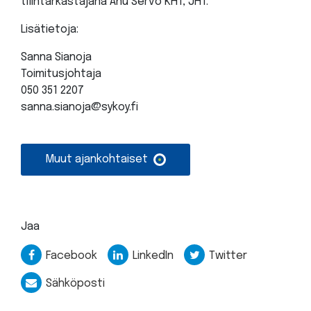
tilintarkastajana Anu Servo KHT, JHT.
Lisätietoja:
Sanna Sianoja
Toimitusjohtaja
050 351 2207
sanna.sianoja@sykoy.fi
Muut ajankohtaiset
Jaa
Facebook
LinkedIn
Twitter
Sähköposti