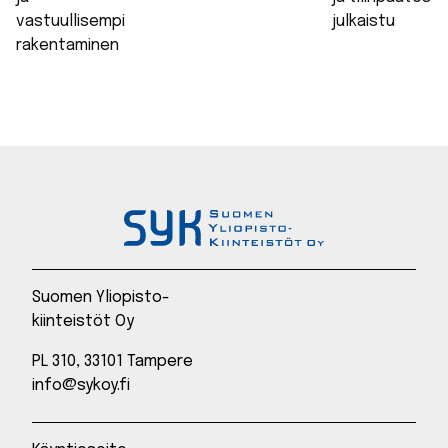
vastuullisempi
julkaistu
rakentaminen
Suomen Yliopisto-
kiinteistöt Oy
PL 310, 33101 Tampere
info@sykoy.fi