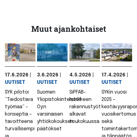
Muut ajankohtaiset
17.6.2026
|
3.6.2026
|
4.5.2026
|
17.4.2026
|
UUTISET
UUTISET
UUTISET
UUTISET
SYK pilotoi
Suomen
SiPFAB-
SYKin vuosi
“Tiedostava
Yliopistokiinteistöt
hankkeen
2025 –
työmaa” -
Oy:n
rakennustyöt
kestävyysrapor
konseptia –
varsinaisen
alkavat
vuosikertomus
tavoitteena
yhtiökokouksen
toukokuussa
sekä
turvallisempi
päätökset
toimintakerto
ja
ja tilinpäätös