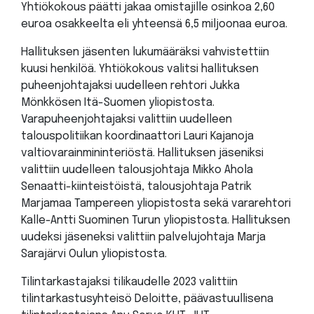
Yhtiökokous päätti jakaa omistajille osinkoa 2,60
euroa osakkeelta eli yhteensä 6,5 miljoonaa euroa.
Hallituksen jäsenten lukumääräksi vahvistettiin
kuusi henkilöä. Yhtiökokous valitsi hallituksen
puheenjohtajaksi uudelleen rehtori Jukka
Mönkkösen Itä-Suomen yliopistosta.
Varapuheenjohtajaksi valittiin uudelleen
talouspolitiikan koordinaattori Lauri Kajanoja
valtiovarainmininteriöstä. Hallituksen jäseniksi
valittiin uudelleen talousjohtaja Mikko Ahola
Senaatti-kiinteistöistä, talousjohtaja Patrik
Marjamaa Tampereen yliopistosta sekä vararehtori
Kalle-Antti Suominen Turun yliopistosta. Hallituksen
uudeksi jäseneksi valittiin palvelujohtaja Marja
Sarajärvi Oulun yliopistosta.
Tilintarkastajaksi tilikaudelle 2023 valittiin
tilintarkastusyhteisö Deloitte, päävastuullisena