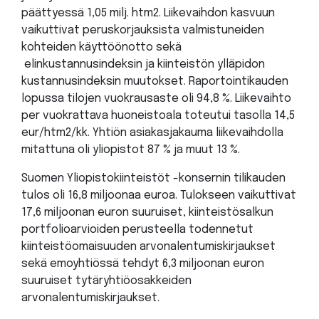
päättyessä 1,05 milj. htm2. Liikevaihdon kasvuun
vaikuttivat peruskorjauksista valmistuneiden
kohteiden käyttöönotto sekä
elinkustannusindeksin ja kiinteistön ylläpidon
kustannusindeksin muutokset. Raportointikauden
lopussa tilojen vuokrausaste oli 94,8 %. Liikevaihto
per vuokrattava huoneistoala toteutui tasolla 14,5
eur/htm2/kk. Yhtiön asiakasjakauma liikevaihdolla
mitattuna oli yliopistot 87 % ja muut 13 %.
Suomen Yliopistokiinteistöt -konsernin tilikauden
tulos oli 16,8 miljoonaa euroa. Tulokseen vaikuttivat
17,6 miljoonan euron suuruiset, kiinteistösalkun
portfolioarvioiden perusteella todennetut
kiinteistöomaisuuden arvonalentumiskirjaukset
sekä emoyhtiössä tehdyt 6,3 miljoonan euron
suuruiset tytäryhtiöosakkeiden
arvonalentumiskirjaukset.