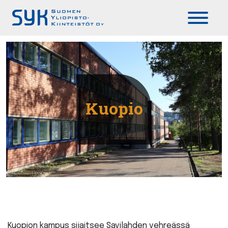
Päävalikko
Kuopio
Kuopion kampus sijaitsee Savilahden vehreässä