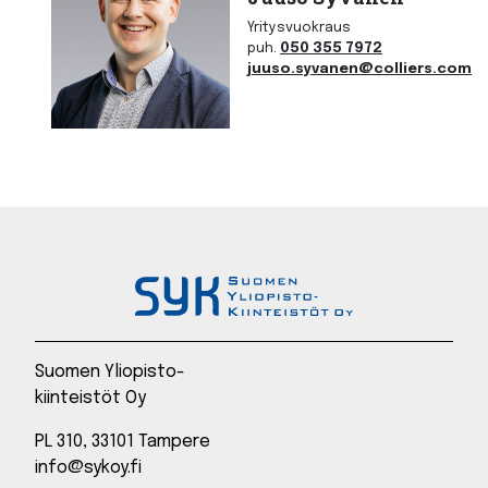
Yritysvuokraus
puh.
050 355 7972
juuso.syvanen@colliers.com
Suomen Yliopisto-
kiinteistöt Oy
PL 310, 33101 Tampere
info@sykoy.fi