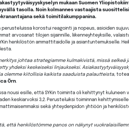
akastyytyväisyyskyselyn mukaan Suomen Yliopistokiint
hyvällä tasolla. Noin kolmannes vastaajista suositteli
uokranantajana sekä toimitilakumppanina.
en perusteluissa korostui reagointi ja nopeus, asioiden suju
at arvosanat tilojen sijainnille, liikenneyhteyksille, valais
YKin henkilöstön ammattitaidolle ja asiantuntemukselle. Hei
desta.
erkitys johtaa strategiamme kulmakivistä, missä selkeä 
tty yhdeksi keskeiseksi linjaukseksi. Asiakastyytyväisyysk
olemme kiitollisia kaikista saaduista palautteista
, totea
ica Örn
.
ssa nousi esille, että SYKin toiminta oli kehittynyt kuluneen
den keskiarvoksi 3,2. Perusteluiksi toiminnan kehittymiselle 
attimaisemmaksi sekä yhteydenpidon yhtiöön ja henkilöst
siitä, että henkilöstömme panos on näkynyt vuokralaisille