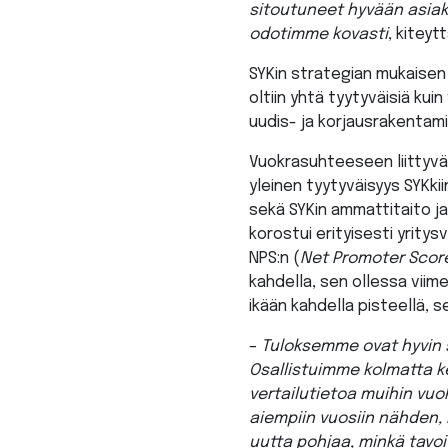
sitoutuneet hyvään asia
odotimme kovasti
, kiteyt
SYKin strategian mukaisen
oltiin yhtä tyytyväisiä ku
uudis- ja korjausrakentami
Vuokrasuhteeseen liittyvät
yleinen tyytyväisyys SYKki
sekä SYKin ammattitaito j
korostui erityisesti yritys
NPS:n (
Net Promoter Scor
kahdella, sen ollessa viim
ikään kahdella pisteellä, 
–
Tuloksemme ovat hyvin 
Osallistuimme kolmatta ke
vertailutietoa muihin vuok
aiempiin vuosiin nähden, 
uutta pohjaa, minkä tavo