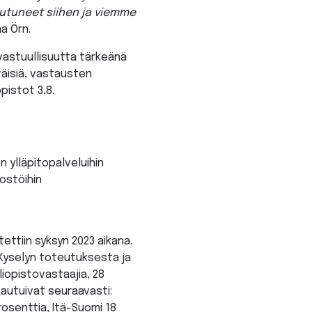
outuneet siihen ja viemme
a Örn.
vastuullisuutta tärkeänä
yväisiä, vastausten
pistot 3,8.
 ylläpitopalveluihin​
ostöihin
ettiin syksyn 2023 aikana.
 Kyselyn toteutuksesta ja
liopistovastaajia, 28
kautuivat seuraavasti:
osenttia, Itä-Suomi 18