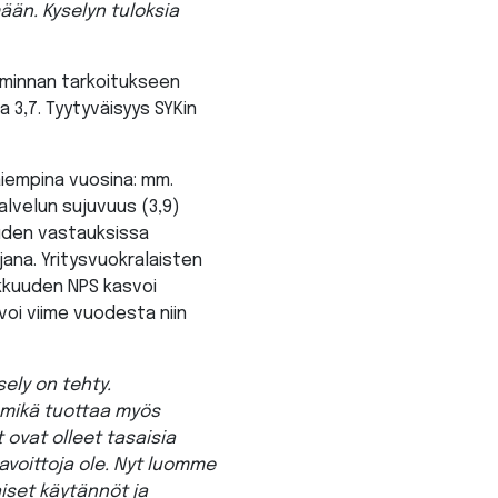
än. Kyselyn tuloksia
iminnan tarkoitukseen
 3,7. Tyytyväisyys SYKin
aiempina vuosina: mm.
alvelun sujuvuus (3,9)
uuden vastauksissa
jana. Yritysvuokralaisten
ukkuuden NPS kasvoi
voi viime vuodesta niin
ely on tehty.
, mikä tuottaa myös
 ovat olleet tasaisia
kavoittoja ole. Nyt luomme
iset käytännöt ja