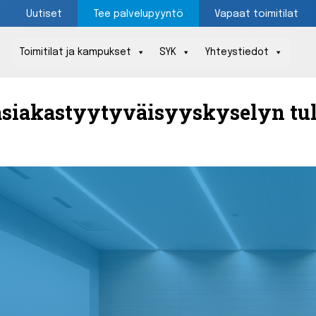
Uutiset
Tee palvelupyyntö
Vapaat toimitilat
Toimitilat ja kampukset
SYK
Yhteystiedot
Päävalikko
asiakastyytyväisyyskyselyn tul