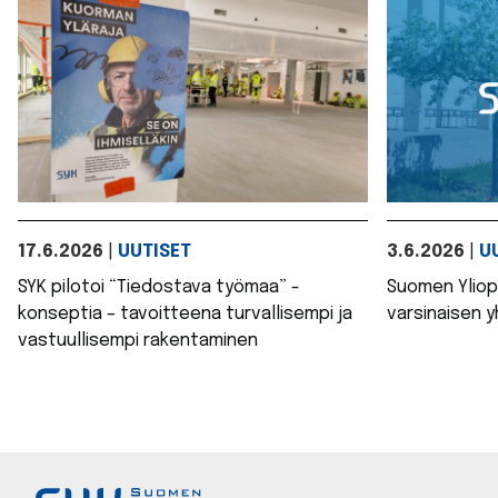
17.6.2026
|
UUTISET
3.6.2026
|
U
SYK pilotoi “Tiedostava työmaa” -
Suomen Yliopi
konseptia – tavoitteena turvallisempi ja
varsinaisen 
vastuullisempi rakentaminen