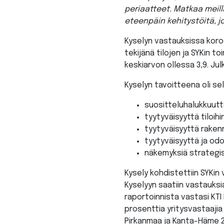
periaatteet. Matkaa meil
eteenpäin kehitystöitä, j
Kyselyn vastauksissa koro
tekijänä tilojen ja SYKin t
keskiarvon ollessa 3,9. Jul
Kyselyn tavoitteena oli se
suositteluhalukkuutt
tyytyväisyyttä tiloih
tyytyväisyyttä raken
tyytyväisyyttä ja odo
näkemyksiä strategis
Kysely kohdistettiin SYKin 
Kyselyyn saatiin vastauksi
raportoinnista vastasi KTI 
prosenttia yritysvastaajia 
Pirkanmaa ja Kanta-Häme 23