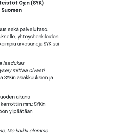
eistöt Oy:n (SYK)
si Suomen
vuus sekä palvelutaso.
tukselle, yhteyshenkilöiden
koimpia arvosanoja SYK sai
ja laadukas
ysely mittaa oivasti
a SYKin asiakkuuksien ja
 vuoden aikana
kerrottiin mm.: SYKin
öön ylipäätään
mme. Me kaikki olemme