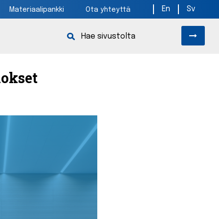
En
Sv
Materiaalipankki
Ota yhteyttä
okset