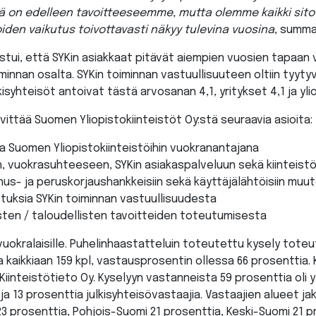
lä on edelleen tavoitteeseemme, mutta olemme kaikki sit
oiden vaikutus toivottavasti näkyy tulevina vuosina
, summa
stui, että SYKin asiakkaat pitävät aiempien vuosien tapaan 
oiminnan osalta. SYKin toiminnan vastuullisuuteen oltiin tyyt
kisyhteisöt antoivat tästä arvosanan 4,1, yritykset 4,1 ja ylio
lvittää Suomen Yliopistokiinteistöt Oy:stä seuraavia asioita:
a Suomen Yliopistokiinteistöihin vuokranantajana​
in, vuokrasuhteeseen, SYKin asiakaspalveluun sekä kiinteistön
nus- ja peruskorjaushankkeisiin sekä käyttäjälähtöisiin muut
tuksia SYKin toiminnan vastuullisuudesta ​
ten / taloudellisten tavoitteiden toteutumisesta
vuokralaisille. Puhelinhaastatteluin toteutettu kysely toteut
a kaikkiaan 159 kpl, vastausprosentin ollessa 66 prosenttia.
Kiinteistötieto Oy. Kyselyyn vastanneista 59 prosenttia oli y
ja 13 prosenttia julkisyhteisövastaajia. Vastaajien alueet ja
 prosenttia, Pohjois-Suomi 21 prosenttia, Keski-Suomi 21 pr