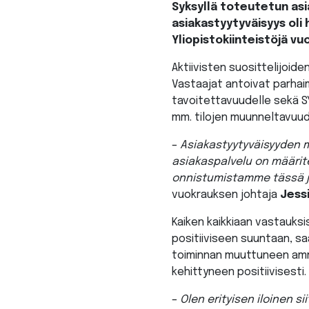
Syksyllä toteutetun asi
asiakastyytyväisyys oli 
Yliopistokiinteistöjä v
Aktiivisten suosittelijoid
Vastaajat antoivat parhaimm
tavoitettavuudelle sekä S
mm. tilojen muunneltavuu
–
Asiakastyytyväisyyden m
asiakaspalvelu on määrite
onnistumistamme tässä ja 
vuokrauksen johtaja
Jess
Kaiken kaikkiaan vastauksi
positiiviseen suuntaan, saa
toiminnan muuttuneen amm
kehittyneen positiivisesti.
–
Olen erityisen iloinen 