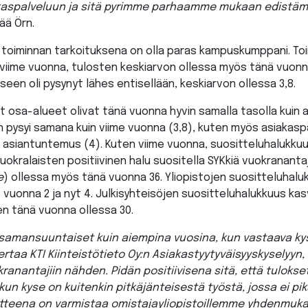
kaspalveluun ja sitä pyrimme parhaamme mukaan edistämä
tää Örn.
 toiminnan tarkoituksena on olla paras kampuskumppani. To
in viime vuonna, tulosten keskiarvon ollessa myös tänä vuonna
seen oli pysynyt lähes entisellään, keskiarvon ollessa 3,8.
 osa-alueet olivat tänä vuonna hyvin samalla tasolla kuin 
in pysyi samana kuin viime vuonna (3,8), kuten myös asiakasp
a asiantuntemus (4). Kuten viime vuonna, suositteluhalukk
vuokralaisten positiivinen halu suositella SYKkiä vuokrananta
e
) ollessa myös tänä vuonna 36. Yliopistojen suositteluhal
e vuonna 2 ja nyt 4. Julkisyhteisöjen suositteluhalukkuus kas
sen tänä vuonna ollessa 30.
samansuuntaiset kuin aiempina vuosina, kun vastaava kys
rtaa KTI Kiinteistötieto Oy:n Asiakastyytyväisyyskyselyyn
ranantajiin nähden. Pidän positiivisena sitä, että tulokset
kun kyse on kuitenkin pitkäjänteisestä työstä, jossa ei pi
itteena on varmistaa omistajayliopistoillemme yhdenmuka