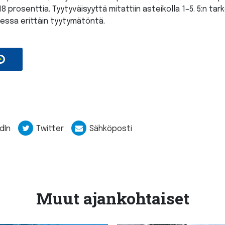
8 prosenttia. Tyytyväisyyttä mitattiin asteikolla 1–5. 5:n tar
taessa erittäin tyytymätöntä.
dIn
Twitter
Sähköposti
Muut ajankohtaiset