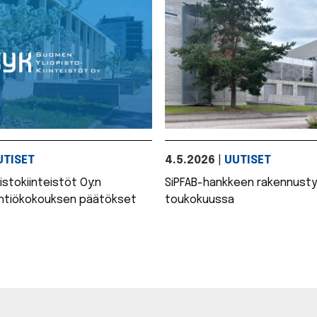
UTISET
4.5.2026
|
UUTISET
stokiinteistöt Oy:n
SiPFAB-hankkeen rakennusty
yhtiökokouksen päätökset
toukokuussa