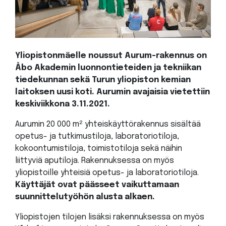
Yliopistonmäelle noussut Aurum-rakennus on
Åbo Akademin luonnontieteiden ja tekniikan
tiedekunnan sekä Turun yliopiston kemian
laitoksen uusi koti. Aurumin avajaisia vietettiin
keskiviikkona 3.11.2021.
Aurumin 20 000 m² yhteiskäyttörakennus sisältää
opetus- ja tutkimustiloja, laboratoriotiloja,
kokoontumistiloja, toimistotiloja sekä näihin
liittyviä aputiloja. Rakennuksessa on myös
yliopistoille yhteisiä opetus- ja laboratoriotiloja.
Käyttäjät ovat päässeet vaikuttamaan
suunnittelutyöhön alusta alkaen.
Yliopistojen tilojen lisäksi rakennuksessa on myös