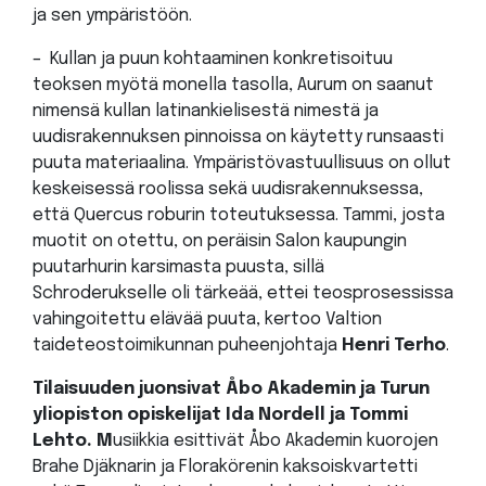
ja sen ympäristöön.
– Kullan ja puun kohtaaminen konkretisoituu
teoksen myötä monella tasolla, Aurum on saanut
nimensä kullan latinankielisestä nimestä ja
uudisrakennuksen pinnoissa on käytetty runsaasti
puuta materiaalina. Ympäristövastuullisuus on ollut
keskeisessä roolissa sekä uudisrakennuksessa,
että Quercus roburin toteutuksessa. Tammi, josta
muotit on otettu, on peräisin Salon kaupungin
puutarhurin karsimasta puusta, sillä
Schroderukselle oli tärkeää, ettei teosprosessissa
vahingoitettu elävää puuta, kertoo Valtion
taideteostoimikunnan puheenjohtaja
Henri Terho
.
Tilaisuuden juonsivat Åbo Akademin ja Turun
yliopiston opiskelijat
Ida Nordell
ja
Tommi
Lehto
. M
usiikkia esittivät Åbo Akademin kuorojen
Brahe Djäknarin ja Florakörenin kaksoiskvartetti