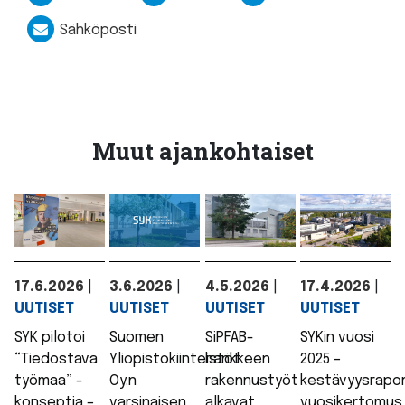
Sähköposti
Muut ajankohtaiset
17.6.2026
|
3.6.2026
|
4.5.2026
|
17.4.2026
|
UUTISET
UUTISET
UUTISET
UUTISET
SYK pilotoi
Suomen
SiPFAB-
SYKin vuosi
“Tiedostava
Yliopistokiinteistöt
hankkeen
2025 –
työmaa” -
Oy:n
rakennustyöt
kestävyysrapor
konseptia –
varsinaisen
alkavat
vuosikertomus