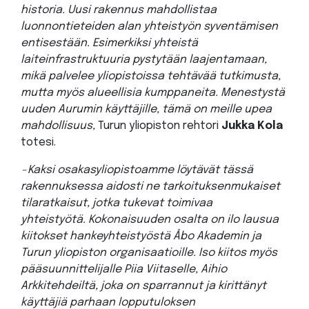
historia. Uusi rakennus mahdollistaa
luonnontieteiden alan yhteistyön syventämisen
entisestään. Esimerkiksi yhteistä
laiteinfrastruktuuria pystytään laajentamaan,
mikä palvelee yliopistoissa tehtävää tutkimusta,
mutta myös alueellisia kumppaneita. Menestystä
uuden Aurumin käyttäjille, tämä on meille upea
mahdollisuus,
Turun yliopiston rehtori
Jukka Kola
totesi.
−
Kaksi os
akasyliopistoamme löytävät tässä
rakennuksessa aidosti ne tarkoituksenmukaiset
tilaratkaisut, jotka tukevat toimivaa
yhteistyötä. Kokonaisuuden osalta on ilo lausua
kiitokset hankeyhteistyöstä Åbo Akademin ja
Turun yliopiston organisaatioille. Iso kiitos myös
pääsuunnittelijalle Piia Viitaselle, Aihio
Arkkitehdeiltä, joka on sparrannut ja kirittänyt
käyttäjiä parhaan lopputuloksen