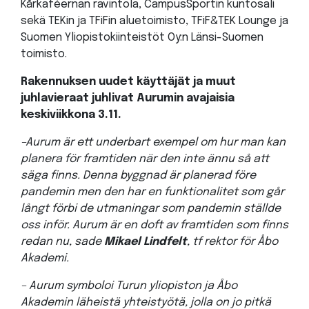
Kårkaféernan ravintola, CampusSportin kuntosali
sekä TEKin ja TFiFin aluetoimisto, TFiF&TEK Lounge ja
Suomen Yliopistokiinteistöt Oy:n Länsi-Suomen
toimisto.
Rakennuksen uudet käyttäjät ja muut
juhlavieraat juhlivat Aurumin avajaisia
keskiviikkona 3.11.
–
Aurum är ett underbart exempel om hur man kan
planera för framtiden när den inte ännu så att
säga finns. Denna byggnad är planerad före
pandemin men den har en funktionalitet som går
långt förbi de utmaningar som pandemin ställde
oss inför. Aurum är en doft av framtiden som finns
redan nu
,
sade
Mikael Lindfelt
, tf rektor för Åbo
Akademi.
– Aurum symboloi Turun yliopiston ja Åbo
Akademin läheistä yhteistyötä, jolla on jo pitkä