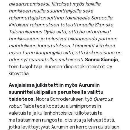
aikaansaamiseksi. Kiitokset myös kaikille
hankkeen muille suunnittelijoille sekä
rakennuttajakonsulttina toimineelle Saracolle.
Kiitokset rakennuksen toteuttaneelle Skanska
Talonrakennus Oy:lle siitä, että he sitoutuivat
hankkeeseen ja halusivat aikaansaada parhaan
mahdollisen lopputuloksen. Lämpimät kiitokset
myös Turun kaupungille siitä, että kokonaisuus on
edennyt suunnitellun mukaisesti
.
Sanna Sianoja
,
toimitusjohtaja, Suomen Yliopistokiinteistöt Oy
kiteyttää.
Avajaisissa julkistettiin myös Aurumiin
suunnittelukilpailun perusteella valittu
taideteos,
Noora Schroderuksen työ
Quercus
robur.
Taideteos koostuu alumiinipronssiin
valetuista ja kullanhohtoisiksi kiillotetuista
metsätammen rungosta, oksista ja lehvästöstä,
jotka levittäytyvät Aurumin eri kerroksiin aulatilaan