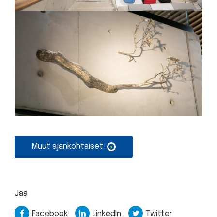
Muut ajankohtaiset
Jaa
Facebook
LinkedIn
Twitter