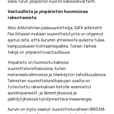
sekä Turun yliopiston kuoron kaksoiskvartetti.
Vastuullista ja ympäristön huomioivaa
rakentamista
Aihio Arkkitehtien pääsuunnittelija, SAFA arkkitehti
Piia Viitasen mukaan suunnittelutyötä on ohjannut
ajatus siitä, että Aurumin yhteisestä aulasta tulee
kampusalueen kohtaamispaikka. Toinen tärkeä
tekijä on ympäristövastuullisuus.
Ympäristö on huomioitu kaikissa
suunnitteluratkaisuissa, kuten
materiaalivalinnoissa ja tilankäytön tehokkuudessa.
Teknisten suunnitteluratkaisujen osalta on
toteutettu rakennuksen katolle asennetut
aurinkopaneelit, ja lämmityksessä ja
jäähdytyksessä hyödynnettävä maaenergia.
Aurum on myös saanut suunnitteluvaiheen BREEAM-