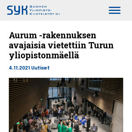
Päävalikko
Aurum -rakennuksen
avajaisia vietettiin Turun
yliopistonmäellä
4.11.2021
Uutiset