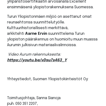
ympäristösertifikaatin arvosanalla Excellent
ensimmäisenä yliopistorakennuksena Suomessa.
Turun Yliopistonmäen miljöö on asettanut omat
reunaehtonsa suunnittelutyölle.
Kulttuurihistoriallisesti merkittävä,
arkkitehti
Aarne Ervin
suunnittelema Turun
yliopiston päärakennus on huomioitu muun muassa
Aurumin julkisivun materiaalivalinnoissa.
Video Aurum rakennuksesta:
https://youtu.be/vDsu7s463_Y
Yhteystiedot, Suomen Yliopistokiinteistöt Oy:
Toimitusjohtaja, Sanna Sianoja
puh. 050 351 2207,