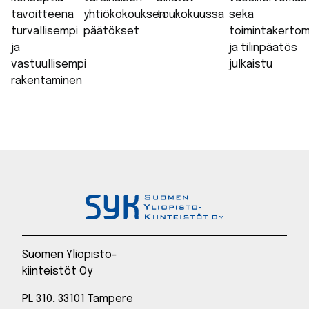
tavoitteena
yhtiökokouksen
toukokuussa
sekä
turvallisempi
päätökset
toimintakerto
ja
ja tilinpäätös
vastuullisempi
julkaistu
rakentaminen
Suomen Yliopisto-
kiinteistöt Oy
PL 310, 33101 Tampere