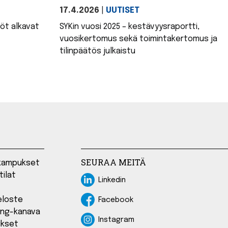
17.4.2026
|
UUTISET
öt alkavat
SYKin vuosi 2025 – kestävyysraportti,
vuosikertomus sekä toimintakertomus ja
tilinpäätös julkaistu
SEURAA MEITÄ
a kampukset
tilat
Linkedin
Linkedin
eloste
Facebook
Facebook
ing-kanava
Instagram
Instagram
ukset