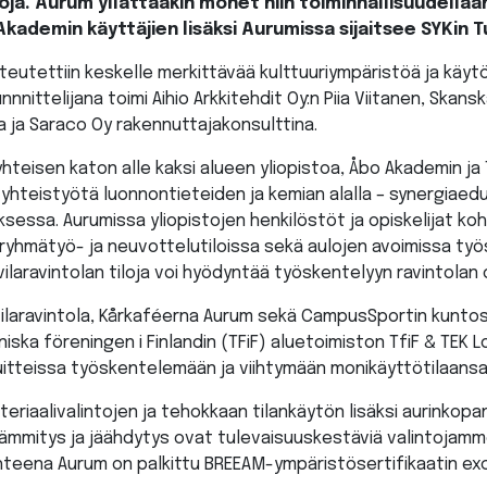
iloja. Aurum yllättääkin monet niin toiminnallisuudella
Akademin käyttäjien lisäksi Aurumissa sijaitsee SYKin 
eutettiin keskelle merkittävää kulttuuriympäristöä ja käyt
nnittelijana toimi Aihio Arkkitehdit Oy:n Piia Viitanen, Skan
a ja Saraco Oy rakennuttajakonsulttina.
eisen katon alle kaksi alueen yliopistoa, Åbo Akademin ja T
n yhteistyötä luonnontieteiden ja kemian alalla – synergiaedu
sessa. Aurumissa yliopistojen henkilöstöt ja opiskelijat ko
 ryhmätyö- ja neuvottelutiloissa sekä aulojen avoimissa työ
vilaravintolan tiloja voi hyödyntää työskentelyyn ravintolan 
ilaravintola, Kårkaféerna Aurum sekä CampusSportin kuntosa
iska föreningen i Finlandin (TFiF) aluetoimiston TfiF & TEK
uitteissa työskentelemään ja viihtymään monikäyttötilaansa
eriaalivalintojen ja tehokkaan tilankäytön lisäksi aurinkopa
mmitys ja jäähdytys ovat tulevaisuuskestäviä valintojamm
teena Aurum on palkittu BREEAM-ympäristösertifikaatin exc