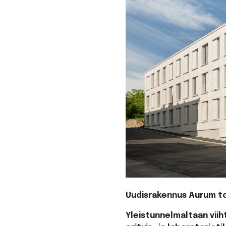
Uudisrakennus Aurum toi
Yleistunnelmaltaan viih