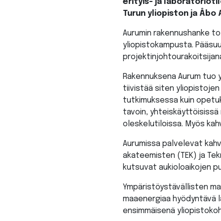
erityis- ja laboratoriot
Turun yliopiston ja Åbo 
Aurumin rakennushanke tot
yliopistokampusta.
Pääsuun
projektinjohtourakoitsijan
Rakennuksena Aurum tuo yht
tiivistää siten yliopistoje
tutkimuksessa kuin opetuk
tavoin, yhteiskäyttöisissä
oleskelutiloissa. Myös kah
Aurumissa palvelevat kahv
akateemisten (TEK) ja Tekn
kutsuvat aukioloaikojen p
Ympäristöystävällisten mat
maaenergiaa hyödyntävä lä
ensimmäisenä yliopistokoh