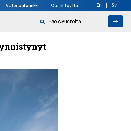
En
Sv
Materiaalipankki
Ota yhteyttä
äynnistynyt