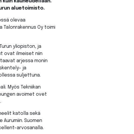
an kuin kauneudellaan.
Turun aluetoimisto.
össä olevaa
ska Talonrakennus Oy toimi
urun yliopiston, ja
t ovat ilmeiset niin
htaavat arjessa monin
skentely- ja
ollessa suljettuna.
li. Myös Tekniikan
 Loungen avoimet ovet
.
neelit katolla sekä
e Aurumiin. Suomen
ellent-arvosanalla.