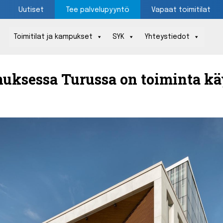
Uutiset
Tee palvelupyyntö
Vapaat toimitilat
Toimitilat ja kampukset
SYK
Yhteystiedot
Päävalikko
uksessa Turussa on toiminta k