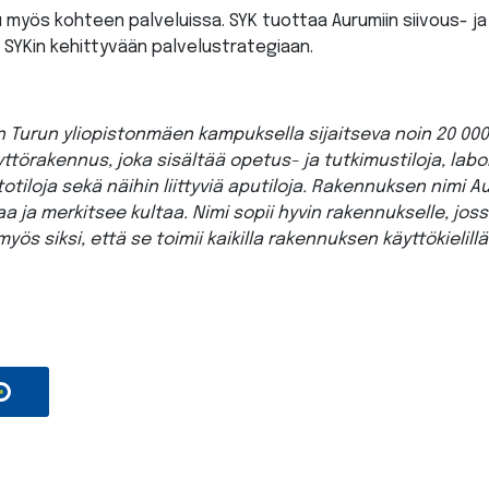
 myös kohteen palveluissa. SYK tuottaa Aurumiin siivous- ja
n SYKin kehittyvään palvelustrategiaan.
Turun yliopistonmäen kampuksella sijaitseva noin 20 00
ttörakennus, joka sisältää opetus- ja tutkimustiloja, labor
otiloja sekä näihin liittyviä aputiloja. Rakennuksen nimi Au
inaa ja merkitsee kultaa. Nimi sopii hyvin rakennukselle, jos
yös siksi, että se toimii kaikilla rakennuksen käyttökielill