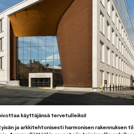
vottaa käyttäjänsä tervetulleiksi!
tyisän ja arkkitehtonisesti harmonisen rakennuksen ti