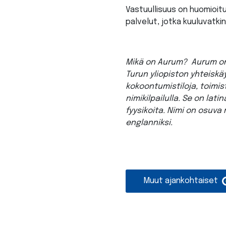
Vastuullisuus on huomioitu
palvelut, jotka kuuluvatki
Mikä on Aurum? Aurum on 
Turun yliopiston yhteiskäy
kokoontumistiloja, toimist
nimikilpailulla. Se on lat
fyysikoita. Nimi on osuva m
englanniksi.
Muut ajankohtaiset