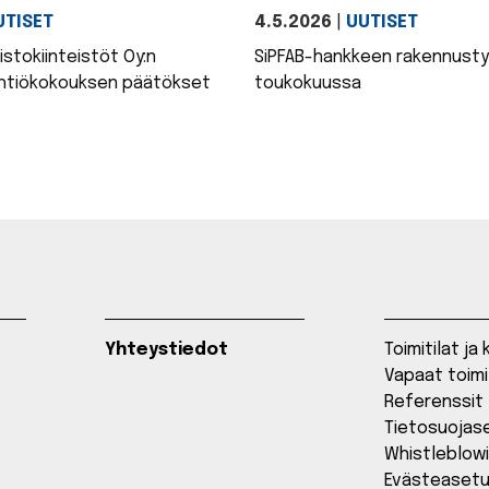
UTISET
4.5.2026
|
UUTISET
stokiinteistöt Oy:n
SiPFAB-hankkeen rakennusty
yhtiökokouksen päätökset
toukokuussa
Yhteystiedot
Toimitilat j
Vapaat toimi
Referenssit
Tietosuojas
Whistleblow
Evästeaset