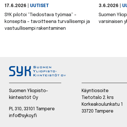
17.6.2026
|
UUTISET
3.6.2026
|
U
SYK pilotoi “Tiedostava työmaa” -
Suomen Yliopi
konseptia – tavoitteena turvallisempi ja
varsinaisen 
vastuullisempi rakentaminen
Suomen Yliopisto-
Käyntiosoite
kiinteistöt Oy
Tietotalo 2. krs
Korkeakoulunkatu 1
PL 310, 33101 Tampere
33720 Tampere
info@sykoy.fi