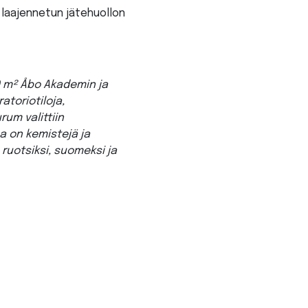
 laajennetun jätehuollon
0 m² Åbo Akademin ja
atoriotiloja,
rum valittiin
sa on kemistejä ja
ä ruotsiksi, suomeksi ja