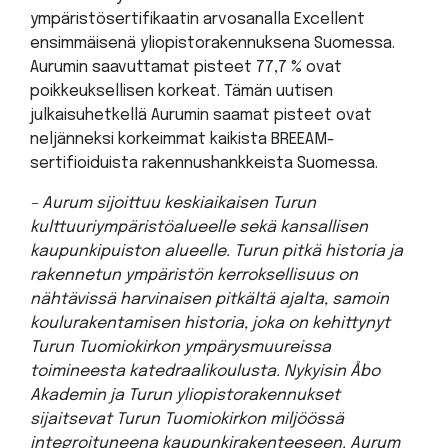
ympäristösertifikaatin arvosanalla Excellent
ensimmäisenä yliopistorakennuksena Suomessa.
Aurumin saavuttamat pisteet 77,7 % ovat
poikkeuksellisen korkeat. Tämän uutisen
julkaisuhetkellä Aurumin saamat pisteet ovat
neljänneksi korkeimmat kaikista BREEAM-
sertifioiduista rakennushankkeista Suomessa.
– Aurum sijoittuu keskiaikaisen Turun
kulttuuriympäristöalueelle sekä kansallisen
kaupunkipuiston alueelle. Turun pitkä historia ja
rakennetun ympäristön kerroksellisuus on
nähtävissä harvinaisen pitkältä ajalta, samoin
koulurakentamisen historia, joka on kehittynyt
Turun Tuomiokirkon ympärysmuureissa
toimineesta katedraalikoulusta. Nykyisin Åbo
Akademin ja Turun yliopistorakennukset
sijaitsevat Turun Tuomiokirkon miljöössä
integroituneena kaupunkirakenteeseen. Aurum