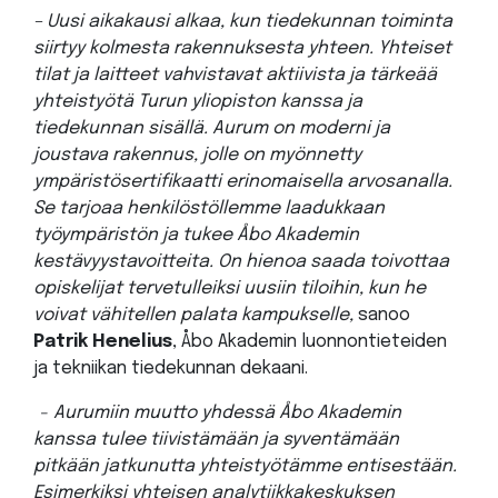
– Uusi aikakausi alkaa, kun tiedekunnan toiminta
siirtyy kolmesta rakennuksesta yhteen. Yhteiset
tilat ja laitteet vahvistavat aktiivista ja tärkeää
yhteistyötä Turun yliopiston kanssa ja
tiedekunnan sisällä. Aurum on moderni ja
joustava rakennus, jolle on myönnetty
ympäristösertifikaatti erinomaisella arvosanalla.
Se tarjoaa henkilöstöllemme laadukkaan
työympäristön ja tukee Åbo Akademin
kestävyystavoitteita. On hienoa saada toivottaa
opiskelijat tervetulleiksi uusiin tiloihin, kun he
voivat vähitellen palata kampukselle,
sanoo
Patrik Henelius
, Åbo Akademin luonnontieteiden
ja tekniikan tiedekunnan dekaani.
− Aurumiin muutto yhdessä Åbo Akademin
kanssa tulee tiivistämään ja syventämään
pitkään jatkunutta yhteistyötämme entisestään.
Esimerkiksi yhteisen analytiikkakeskuksen