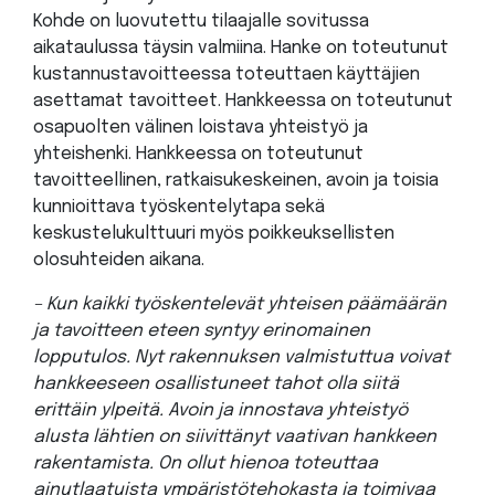
Kohde on luovutettu tilaajalle sovitussa
aikataulussa täysin valmiina. Hanke on toteutunut
kustannustavoitteessa toteuttaen käyttäjien
asettamat tavoitteet. Hankkeessa on toteutunut
osapuolten välinen loistava yhteistyö ja
yhteishenki. Hankkeessa on toteutunut
tavoitteellinen, ratkaisukeskeinen, avoin ja toisia
kunnioittava työskentelytapa sekä
keskustelukulttuuri myös poikkeuksellisten
olosuhteiden aikana.
– Kun kaikki työskentelevät yhteisen päämäärän
ja tavoitteen eteen syntyy erinomainen
lopputulos. Nyt rakennuksen valmistuttua voivat
hankkeeseen osallistuneet tahot olla siitä
erittäin ylpeitä. Avoin ja innostava yhteistyö
alusta lähtien on siivittänyt vaativan hankkeen
rakentamista. On ollut hienoa toteuttaa
ainutlaatuista ympäristötehokasta ja toimivaa