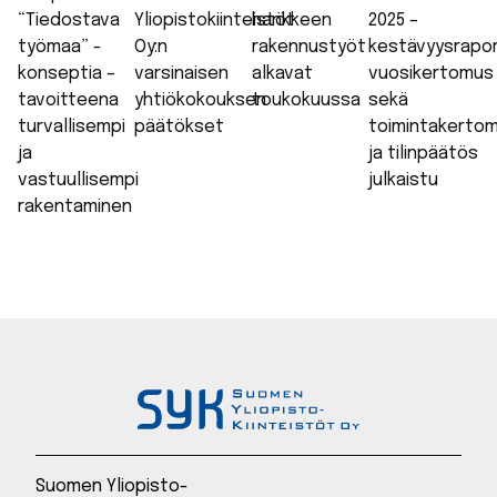
“Tiedostava
Yliopistokiinteistöt
hankkeen
2025 –
työmaa” -
Oy:n
rakennustyöt
kestävyysrapor
konseptia –
varsinaisen
alkavat
vuosikertomus
tavoitteena
yhtiökokouksen
toukokuussa
sekä
turvallisempi
päätökset
toimintakerto
ja
ja tilinpäätös
vastuullisempi
julkaistu
rakentaminen
Suomen Yliopisto-