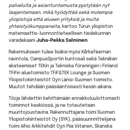
palveluita ja asiantuntemusta pystytään nyt
laajentamaan, mikä hyödyttää sekä molempia
yliopistoja että alueen yrityksiä ja muita
yhteistyökumppaneita,
kertoo Turun yliopiston
matemaattis-luonnontieteellisen tiedekunnan
varadekaani
Juha-Pekka Salminen
.
Rakennukseen tulee lisäksi myös Kårkaféernan
ravintola, CampusSportin kuntosali sekä Tekniikan
akateemiset TEKin ja Tekniska föreningen i Finland
TFiFin aluetoimisto TFiF&TEK Lounge ja Suomen
Yliopistokiinteistöt Oy:n Länsi-Suomen toimisto.
Muutot tehdään pääsääntöisesti kesän aikana.
Tiloja lähdettiin kehittämään ennakkoluulottomasti
toiminnot keskiössä, ja ne toteutetaan
muuntojoustavina. Rakennuttajana toimi Suomen
Yliopistokiinteistöt Oy (SYK), pääsuunnnittelijana
toimi Aihio Arkkitehdit Oy:n Piia Viitanen, Skanska