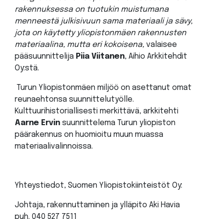
rakennuksessa on tuotukin muistumana
menneestä julkisivuun sama materiaali ja sävy,
jota on käytetty yliopistonmäen rakennusten
materiaalina, mutta eri kokoisena,
valaisee
pääsuunnittelija
Piia Viitanen
, Aihio Arkkitehdit
Oy:stä.
Turun Yliopistonmäen miljöö on asettanut omat
reunaehtonsa suunnittelutyölle.
Kulttuurihistoriallisesti merkittävä, arkkitehti
Aarne Ervin
suunnittelema Turun yliopiston
päärakennus on huomioitu muun muassa
materiaalivalinnoissa.
Yhteystiedot, Suomen Yliopistokiinteistöt Oy:
Johtaja, rakennuttaminen ja ylläpito Aki Havia
puh. 040 527 7511