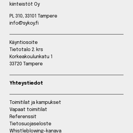
kiinteistöt Oy
PL 310, 33101 Tampere
info@sykoy.fi
Käyntiosoite
Tietotalo 2. krs
Korkeakoulunkatu 1
33720 Tampere
Yhteystiedot
Toimitilat ja kampukset
Vapaat toimitilat
Referenssit
Tietosuojaseloste
Whistleblowing-kanava