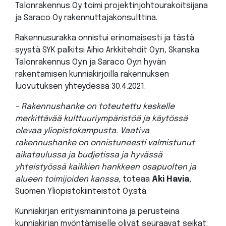
Talonrakennus Oy toimi projektinjohtourakoitsijana
ja Saraco Oy rakennuttajakonsulttina.
Rakennusurakka onnistui erinomaisesti ja tästä
syystä SYK palkitsi Aihio Arkkitehdit Oy:n, Skanska
Talonrakennus Oy:n ja Saraco Oy:n hyvän
rakentamisen kunniakirjoilla rakennuksen
luovutuksen yhteydessä 30.4.2021.
– Rakennushanke on toteutettu keskelle
merkittävää kulttuuriympäristöä ja käytössä
olevaa yliopistokampusta. Vaativa
rakennushanke on onnistuneesti valmistunut
aikataulussa ja budjetissa ja hyvässä
yhteistyössä kaikkien hankkeen osapuolten ja
alueen toimijoiden kanssa,
toteaa
Aki Havia
,
Suomen Yliopistokiinteistöt Oy:stä.
Kunniakirjan erityismainintoina ja perusteina
kunniakirjan myöntämiselle olivat seuraavat seikat: