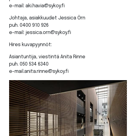
e-mail: aki.havia@sykoy.fi
Johtaja, asiakkuudet Jessica Örn
puh. 0400 910 926
e-mail: jessica.orn@sykoy.fi
Hires kuvapyynnöt:
Asiantuntija, viestintä Anita Rinne
puh. 050 534 6340
e-mail.anita.rinne@sykoy.fi