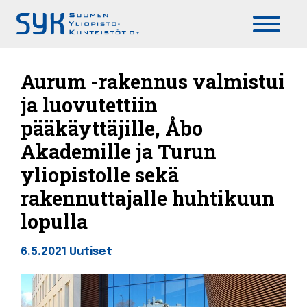
Päävalikko
Aurum -rakennus valmistui
ja luovutettiin
pääkäyttäjille, Åbo
Akademille ja Turun
yliopistolle sekä
rakennuttajalle huhtikuun
lopulla
6.5.2021
Uutiset