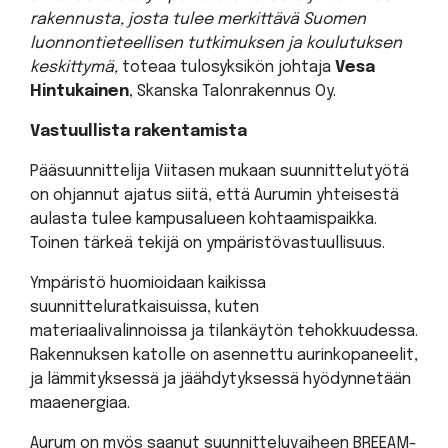
rakennusta, josta tulee merkittävä Suomen
luonnontieteellisen tutkimuksen ja koulutuksen
keskittymä,
toteaa tulosyksikön johtaja
Vesa
Hintukainen
, Skanska Talonrakennus Oy.
Vastuullista rakentamista
Pääsuunnittelija Viitasen mukaan suunnittelutyötä
on ohjannut ajatus siitä, että Aurumin yhteisestä
aulasta tulee kampusalueen kohtaamispaikka.
Toinen tärkeä tekijä on ympäristövastuullisuus.
Ympäristö huomioidaan kaikissa
suunnitteluratkaisuissa, kuten
materiaalivalinnoissa ja tilankäytön tehokkuudessa.
Rakennuksen katolle on asennettu aurinkopaneelit,
ja lämmityksessä ja jäähdytyksessä hyödynnetään
maaenergiaa.
Aurum on myös saanut suunnitteluvaiheen BREEAM-