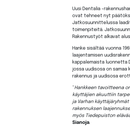
Uusi Dentalia -rakennusha
ovat tehneet nyt päätökse
Jatkosuunnittelussa laadi
toimenpiteitä. Jatkosuunn
Rakennustyöt alkavat alus
Hanke sisältää vuonna 19
laajentamisen uudisrakenn
kappalemaista luonnetta D
jossa uudisosa on samaa k
rakennus ja uudisosa erott
”
Hankkeen tavoitteena on 
käyttäjien akuuttiin tarp
ja Varhan käyttäjäryhmät
rakennuksen laajennuksen
myös Tiedepuiston elävää
Sianoja
.