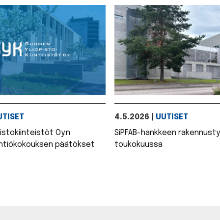
UTISET
4.5.2026
|
UUTISET
stokiinteistöt Oy:n
SiPFAB-hankkeen rakennusty
yhtiökokouksen päätökset
toukokuussa