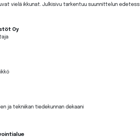
vat vielä ikkunat. Julkisivu tarkentuu suunnittelun edetess
stöt Oy
taja
likkö
den ja tekniikan tiedekunnan dekaani
vointialue