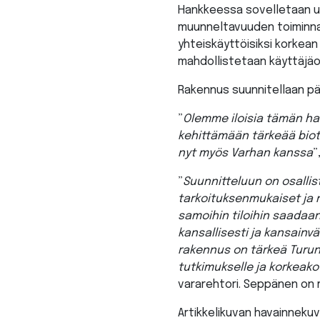
Hankkeessa sovelletaan uu
muunneltavuuden toiminnan
yhteiskäyttöisiksi korkean
mahdollistetaan käyttäjäo
Rakennus suunnitellaan pää
”
Olemme iloisia tämän h
kehittämään tärkeää bioti
nyt myös Varhan kanssa
”
”
Suunnitteluun on osallis
tarkoituksenmukaiset ja n
samoihin tiloihin saadaan
kansallisesti ja kansainv
rakennus on tärkeä Turun 
tutkimukselle ja korkeako
vararehtori. Seppänen on m
Artikkelikuvan havainnekuv