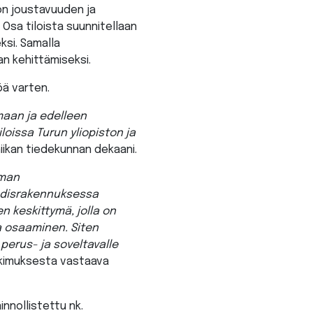
ön joustavuuden ja
Osa tiloista suunnitellaan
ksi. Samalla
n kehittämiseksi.
öä varten.
aan ja edelleen
oissa Turun yliopiston ja
iikan tiedekunnan dekaani.
mman
 Uudisrakennuksessa
n keskittymä, jolla on
ja osaaminen. Siten
perus- ja soveltavalle
utkimuksesta vastaava
nnollistettu nk.