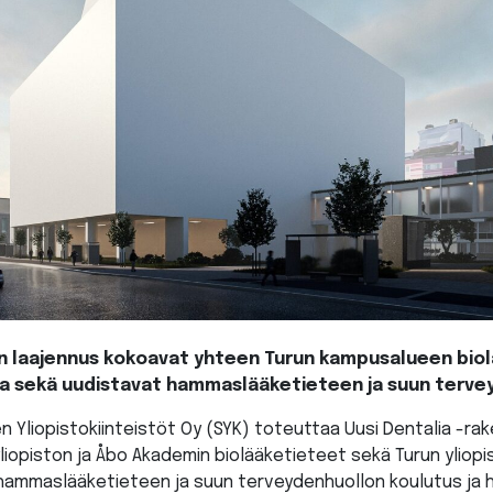
en laajennus kokoavat yhteen Turun kampusalueen biol
a sekä uudistavat hammaslääketieteen ja suun tervey
 Yliopistokiinteistöt Oy (SYK) toteuttaa Uusi Dentalia -ra
liopiston ja Åbo Akademin biolääketieteet sekä Turun yliop
 hammaslääketieteen ja suun terveydenhuollon koulutus ja h