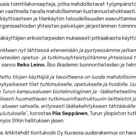
sia toimitilakonsepteja, jotka mahdollistavat työympärist
 vaatimalla tavalla mahdollisimman kustannustehokkaasti. 
 käyttöasteen ja tilankäytön taloudellisuuden saavuttamise
rganisaatioiden yhteisten palvelujen järjestäminen toiminna
käyttäjien erikoistarpeiden mukaisesti pitkäaikaista käytt
ankkeen nyt lähtiessä etenemään ja pystyessämme jatkam
eteiden opetus- ja tutkimusyhteistyötämme yhteisissä til
, sanoo
Reko Leino
, Åbo Akademin luonnontieteiden ja tekn
tettu tilojen käyttäjiä ja tavoitteena on luoda mahdollisi
ykyaikaiset tilat tutkimukselle, opetukselle ja hoidolle.
 Turun kampusalueen bioteknologinen ja -lääketieteelline
älisesti huomattavan tutkimusinfrastruktuurin laitteistot 
alueen vahvalle, erityisesti lääkekehitykseen tähtäävälle 
ulutukselle
”, korostaa
Piia Seppänen
, Turun yliopiston t
yös SYKin hallituksen jäsen.
a: Arkkitehdit Kontukoski Oy. Kuvassa uudisrakennus on havai