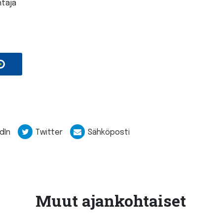
htaja
dIn
Twitter
Sähköposti
Muut ajankohtaiset