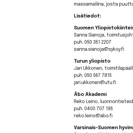
massamallina, josta puuttu
Lisätiedot:
Suomen Yliopistokiintei
Sanna Sianoja, toimitusjoh
puh. 050 351 2207
sanna.sianoja@sykoy.fi
Turun yliopisto
Jari Ukkonen, toimitilapääl
puh. 050 567 7815
jari.ukkonen@utu.fi
Åbo Akademi
Reko Leino, luonnontietei
puh. 0400 707 195
reko.leino@abo.fi
Varsinais-Suomen hyvin