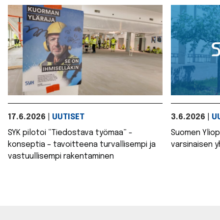
17.6.2026
|
UUTISET
3.6.2026
|
U
SYK pilotoi “Tiedostava työmaa” -
Suomen Yliopi
konseptia – tavoitteena turvallisempi ja
varsinaisen 
vastuullisempi rakentaminen