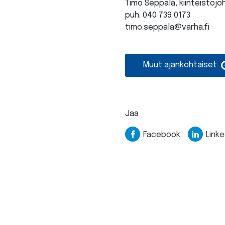
Timo Seppälä, kiinteistöjo
puh. 040 739 0173
timo.seppala@varha.fi
Muut ajankohtaiset
Jaa
Facebook
Linke