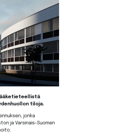
ääketieteellistä
denhuollon tiloja.
kennuksen, jonka
iston ja Varsinais-Suomen
oito.