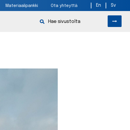
En
Sv
Materiaalipankki
Ota yhteyttä