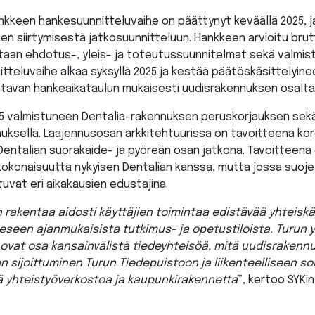
nkkeen hankesuunnitteluvaihe on päättynyt keväällä 2025, j
n siirtymisestä jatkosuunnitteluun. Hankkeen arvioitu brutt
taan ehdotus-, yleis- ja toteutussuunnitelmat sekä valmis
itteluvaihe alkaa syksyllä 2025 ja kestää päätöskäsittelyin
tavan hankeaikataulun mukaisesti uudisrakennuksen osalta
65 valmistuneen Dentalia-rakennuksen peruskorjauksen sek
uksella. Laajennusosan arkkitehtuurissa on tavoitteena ko
entalian suorakaide- ja pyöreän osan jatkona. Tavoitteena 
okonaisuutta nykyisen Dentalian kanssa, mutta jossa suoj
uvat eri aikakausien edustajina.
rakentaa aidosti käyttäjien toimintaa edistävää yhteiskäy
eeseen ajanmukaisista tutkimus- ja opetustiloista. Turun 
 ovat osa kansainvälistä tiedeyhteisöä, mitä uudisrakenn
 sijoittuminen Turun Tiedepuistoon ja liikenteelliseen s
 yhteistyöverkostoa ja kaupunkirakennetta
”, kertoo SYKi