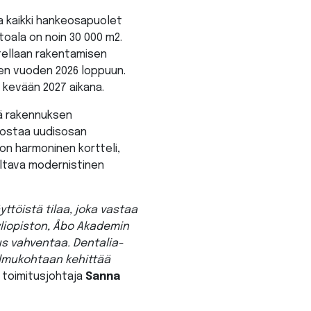
a kaikki hankeosapuolet
oala on noin 30 000 m2.
tellaan rakentamisen
een vuoden 2026 loppuun.
 kevään 2027 aikana.
ä rakennuksen
rostaa uudisosan
on harmoninen kortteli,
eltava modernistinen
ttöistä tilaa, joka vastaa
yliopiston, Åbo Akademin
us vahventaa. Dentalia-
olmukohtaan kehittää
n toimitusjohtaja
Sanna