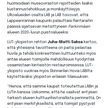
huomioidaan museoviraston rajoitteiden lisäksi
kustannustehokkuus ja monikäyttöisyys.
Ulkoalueiden osalta LAB ja LAB toivovat, että
Lappeenrannan kaupunki palauttaisi Rantaraitin
päässä sijaitsevan metsittyneen
Parkinmäen
alueen 2020-luvun puistoalueeksi.
LUT-yliopiston rehtori
Juha-Matti Saksa
kertoo,
että yhteisenä tavoitteena on paitsi pelastaa
huvila ja tehdä konkreettinen kulttuuriteko myös
antaa alueen toimijoille mahdollisuus hyödyntää
osaamistaan kiinteistön restauroimisessa. LUT-
yliopisto vuokraa myös Skinnarilan Hovia LABilta
käytettäväksi yliopiston erilaisiin tilaisuuksiin.
”Hienoa, että saimme kaupat toteutettua LABin ja
LUTin kanssa. Uskomme, että he vaalivat erityisen
tarkasti alueen kulttuurihistoriallista perinnettä. On
erityisen merkityksellistä, että toimijat pystyvät