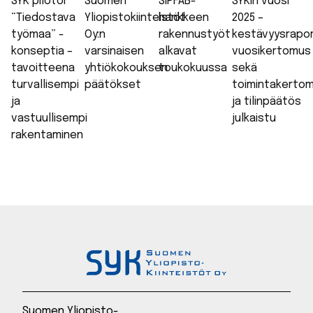
SYK pilotoi
Suomen
SiPFAB-
SYKin vuosi
“Tiedostava
Yliopistokiinteistöt
hankkeen
2025 –
työmaa” -
Oy:n
rakennustyöt
kestävyysrapor
konseptia –
varsinaisen
alkavat
vuosikertomus
tavoitteena
yhtiökokouksen
toukokuussa
sekä
turvallisempi
päätökset
toimintakerto
ja
ja tilinpäätös
vastuullisempi
julkaistu
rakentaminen
Suomen Yliopisto-