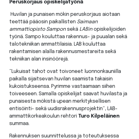
Peruskorjaus opiskelijatyönä
Huvilan ja punaisen mökin peruskorjaus aiotaan
teettää pääosin paikallisten
Saimaan
ammattiopisto Sampon
sekä
LABin
opiskelijoiden
työnä. Sampo kouluttaa rakennus- ja puualan sekä
talotekniikan ammattilaisia. LAB kouluttaa
rakentamisen alalla rakennusmestareita sekä
tekniikan alan insinöörejä.
”Lukuisat tahot ovat toivoneet luonnonkauniilla
paikalla sijaitsevan huvilan saamista takaisin
kukoistukseensa. Pyrimme vastaamaan siihen
toiveeseen. Samalla opiskelijat saavat huvilasta ja
punaisesta mökistä upean merkityksellisen
entisöinti- sekä uudisrakennusprojektin”, LAB-
ammattikorkeakoulun rehtori
Turo Kilpeläinen
summaa.
Rakennuksen suunnittelussa ja toteutuksessa