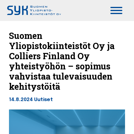
Päävalikko
Suomen
Yliopistokiinteistöt Oy ja
Colliers Finland Oy
yhteistyöhön – sopimus
vahvistaa tulevaisuuden
kehitystöitä
14.8.2024
Uutiset