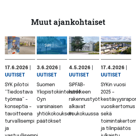
Muut ajankohtaiset
17.6.2026
|
3.6.2026
|
4.5.2026
|
17.4.2026
|
UUTISET
UUTISET
UUTISET
UUTISET
SYK pilotoi
Suomen
SiPFAB-
SYKin vuosi
“Tiedostava
Yliopistokiinteistöt
hankkeen
2025 –
työmaa” -
Oy:n
rakennustyöt
kestävyysrapor
konseptia –
varsinaisen
alkavat
vuosikertomus
tavoitteena
yhtiökokouksen
toukokuussa
sekä
turvallisempi
päätökset
toimintakerto
ja
ja tilinpäätös
vastuullisempi
julkaistu