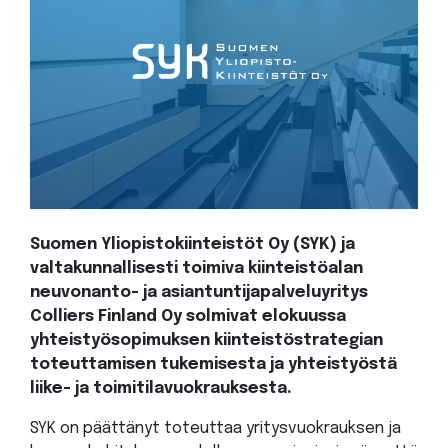
Suomen Yliopistokiinteistöt Oy (SYK) ja
valtakunnallisesti toimiva kiinteistöalan
neuvonanto- ja asiantuntijapalveluyritys
Colliers Finland Oy solmivat elokuussa
yhteistyösopimuksen kiinteistöstrategian
toteuttamisen tukemisesta ja yhteistyöstä
liike- ja toimitilavuokrauksesta.
SYK on päättänyt toteuttaa yritysvuokrauksen ja