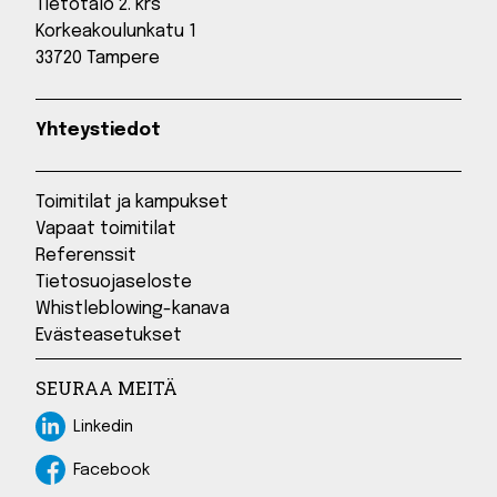
Tietotalo 2. krs
Korkeakoulunkatu 1
33720 Tampere
Yhteystiedot
Toimitilat ja kampukset
Vapaat toimitilat
Referenssit
Tietosuojaseloste
Whistleblowing-kanava
Evästeasetukset
SEURAA MEITÄ
Linkedin
Linkedin
Facebook
Facebook