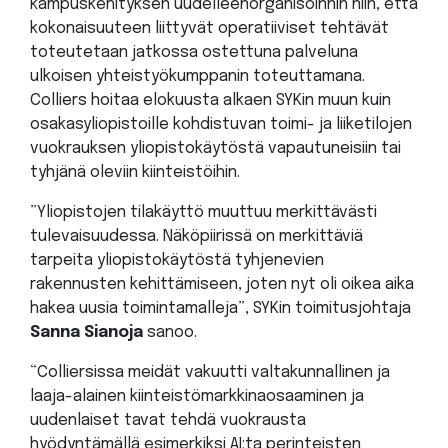
kampuskehityksen uudelleenorganisoinnin niin, että
kokonaisuuteen liittyvät operatiiviset tehtävät
toteutetaan jatkossa ostettuna palveluna
ulkoisen yhteistyökumppanin toteuttamana.
Colliers hoitaa elokuusta alkaen SYKin muun kuin
osakasyliopistoille kohdistuvan toimi- ja liiketilojen
vuokrauksen yliopistokäytöstä vapautuneisiin tai
tyhjänä oleviin kiinteistöihin.
”Yliopistojen tilakäyttö muuttuu merkittävästi
tulevaisuudessa. Näköpiirissä on merkittäviä
tarpeita yliopistokäytöstä tyhjenevien
rakennusten kehittämiseen, joten nyt oli oikea aika
hakea uusia toimintamalleja”, SYKin toimitusjohtaja
Sanna Sianoja
sanoo.
“Colliersissa meidät vakuutti valtakunnallinen ja
laaja-alainen kiinteistömarkkinaosaaminen ja
uudenlaiset tavat tehdä vuokrausta
hyödyntämällä esimerkiksi AI:ta perinteisten