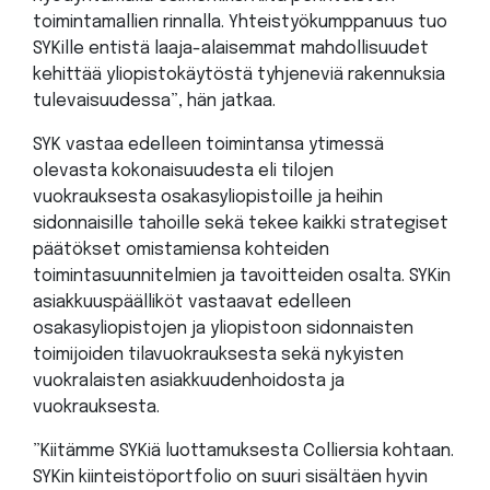
toimintamallien rinnalla. Yhteistyökumppanuus tuo
SYKille entistä laaja-alaisemmat mahdollisuudet
kehittää yliopistokäytöstä tyhjeneviä rakennuksia
tulevaisuudessa”, hän jatkaa.
SYK vastaa edelleen toimintansa ytimessä
olevasta kokonaisuudesta eli tilojen
vuokrauksesta osakasyliopistoille ja heihin
sidonnaisille tahoille sekä tekee kaikki strategiset
päätökset omistamiensa kohteiden
toimintasuunnitelmien ja tavoitteiden osalta. SYKin
asiakkuuspäälliköt vastaavat edelleen
osakasyliopistojen ja yliopistoon sidonnaisten
toimijoiden tilavuokrauksesta sekä nykyisten
vuokralaisten asiakkuudenhoidosta ja
vuokrauksesta.
”Kiitämme SYKiä luottamuksesta Colliersia kohtaan.
SYKin kiinteistöportfolio on suuri sisältäen hyvin