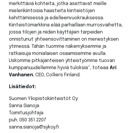
merkittäviä kohteita, jotka asettavat meille
mielenkiintoisia haasteita kiinteistöjen
kehittämisessä ja edelleenvuokrauksessa.
Kiinteistömarkkina elää parhaillaan murrosvaihetta,
jossa tilojen ja niiden käyttäjien tarpeiden
onnistunut yhteensovittaminen on menestyksen
ytimessä. Tähän tuomme näkemyksemme ja
ratkaisuja monialaisen osaamisemme avulla.
Uskomme pitkäjänteisen yhteistyömme tuovan
kumppanuudellemme hyviä tuloksia”, toteaa
Ari
Vanhanen
, CEO, Colliers Finland.
Lisätiedot:
Suomen Yliopistokiinteistöt Oy
Sanna Sianoja
Toimitusjohtaja
puh. 050 351 2207
sanna.sianoja@sykoy.fi