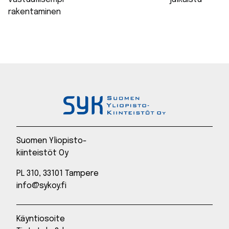
rakentaminen
Suomen Yliopisto-
kiinteistöt Oy
PL 310, 33101 Tampere
info@sykoy.fi
Käyntiosoite