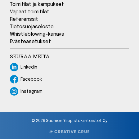
Toimitilat ja kampukset
Vapaat toimitilat
Referenssit
Tietosuojaseloste
Whistleblowing-kanava
Evästeasetukset
SEURAA MEITÄ
Linkedin
Linkedin
Facebook
Facebook
Instagram
Instagram
© 2026 Suomen Yliopistokiinteistöt Oy