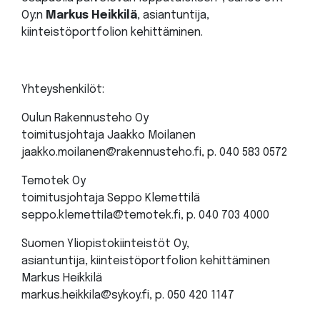
Oy:n
Markus Heikkilä
, asiantuntija,
kiinteistöportfolion kehittäminen.
Yhteyshenkilöt:
Oulun Rakennusteho Oy
toimitusjohtaja Jaakko Moilanen
jaakko.moilanen@rakennusteho.fi, p. 040 583 0572
Temotek Oy
toimitusjohtaja Seppo Klemettilä
seppo.klemettila@temotek.fi, p. 040 703 4000
Suomen Yliopistokiinteistöt Oy,
asiantuntija, kiinteistöportfolion kehittäminen
Markus Heikkilä
markus.heikkila@sykoy.fi, p. 050 420 1147