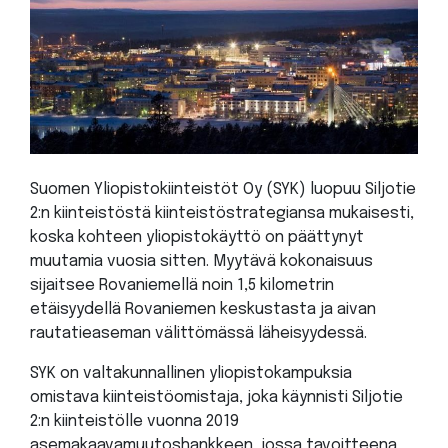
Suomen Yliopistokiinteistöt Oy (SYK) luopuu Siljotie
2:n kiinteistöstä kiinteistöstrategiansa mukaisesti,
koska kohteen yliopistokäyttö on päättynyt
muutamia vuosia sitten. Myytävä kokonaisuus
sijaitsee Rovaniemellä noin 1,5 kilometrin
etäisyydellä Rovaniemen keskustasta ja aivan
rautatieaseman välittömässä läheisyydessä.
SYK on valtakunnallinen yliopistokampuksia
omistava kiinteistöomistaja, joka käynnisti Siljotie
2:n kiinteistölle vuonna 2019
asemakaavamuutoshankkeen, jossa tavoitteena