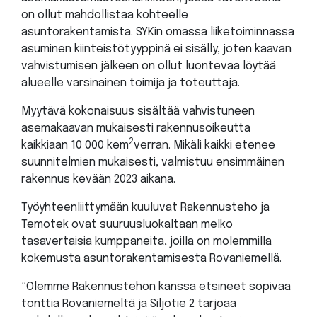
on ollut mahdollistaa kohteelle
asuntorakentamista. SYKin omassa liiketoiminnassa
asuminen kiinteistötyyppinä ei sisälly, joten kaavan
vahvistumisen jälkeen on ollut luontevaa löytää
alueelle varsinainen toimija ja toteuttaja.
Myytävä kokonaisuus sisältää vahvistuneen
asemakaavan mukaisesti rakennusoikeutta
2
kaikkiaan 10 000 kem
verran. Mikäli kaikki etenee
suunnitelmien mukaisesti, valmistuu ensimmäinen
rakennus kevään 2023 aikana.
Työyhteenliittymään kuuluvat Rakennusteho ja
Temotek ovat suuruusluokaltaan melko
tasavertaisia kumppaneita, joilla on molemmilla
kokemusta asuntorakentamisesta Rovaniemellä.
”Olemme Rakennustehon kanssa etsineet sopivaa
tonttia Rovaniemeltä ja Siljotie 2 tarjoaa