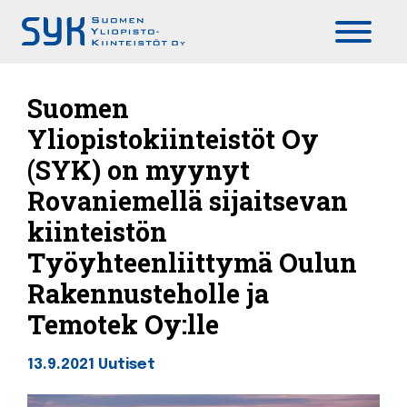
Päävalikko
Suomen
Yliopistokiinteistöt Oy
(SYK) on myynyt
Rovaniemellä sijaitsevan
kiinteistön
Työyhteenliittymä Oulun
Rakennusteholle ja
Temotek Oy:lle
13.9.2021
Uutiset