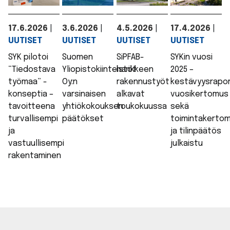
17.6.2026
|
3.6.2026
|
4.5.2026
|
17.4.2026
|
UUTISET
UUTISET
UUTISET
UUTISET
SYK pilotoi
Suomen
SiPFAB-
SYKin vuosi
“Tiedostava
Yliopistokiinteistöt
hankkeen
2025 –
työmaa” -
Oy:n
rakennustyöt
kestävyysrapor
konseptia –
varsinaisen
alkavat
vuosikertomus
tavoitteena
yhtiökokouksen
toukokuussa
sekä
turvallisempi
päätökset
toimintakerto
ja
ja tilinpäätös
vastuullisempi
julkaistu
rakentaminen