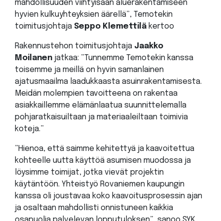
mahdollisuuden viihtyisään aluerakentamiseen
hyvien kulkuyhteyksien äärellä”, Temotekin
toimitusjohtaja
Seppo Klemettilä
kertoo
Rakennustehon toimitusjohtaja
Jaakko
Moilanen
jatkaa: ”Tunnemme Temotekin kanssa
toisemme ja meillä on hyvin samanlainen
ajatusmaailma laadukkaasta asuinrakentamisesta.
Meidän molempien tavoitteena on rakentaa
asiakkaillemme elämänlaatua suunnittelemalla
pohjaratkaisuiltaan ja materiaaleiltaan toimivia
koteja.”
”Hienoa, että saimme kehitettyä ja kaavoitettua
kohteelle uutta käyttöä asumisen muodossa ja
löysimme toimijat, jotka vievät projektin
käytäntöön. Yhteistyö Rovaniemen kaupungin
kanssa oli joustavaa koko kaavoitusprosessin ajan
ja osaltaan mahdollisti onnistuneen kaikkia
osapuolia palvelevan lopputuloksen”, sanoo SYK