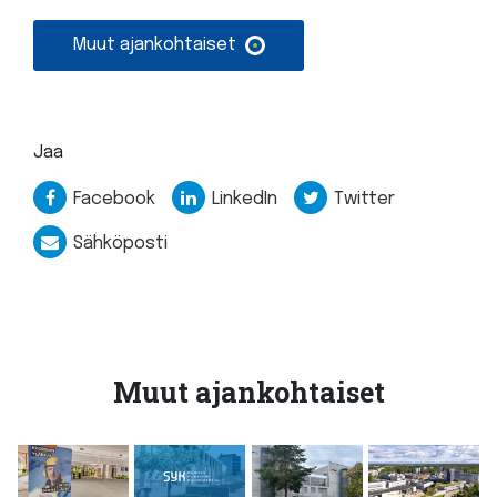
Muut ajankohtaiset
Jaa
Facebook
LinkedIn
Twitter
Sähköposti
Muut ajankohtaiset