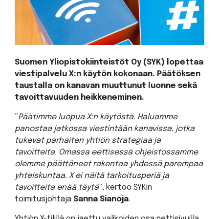
Suomen Yliopistokiinteistöt Oy (SYK) lopettaa
viestipalvelu X:n käytön kokonaan. Päätöksen
taustalla on kanavan muuttunut luonne sekä
tavoittavuuden heikkeneminen.
”
Päätimme luopua X:n käytöstä. Haluamme
panostaa jatkossa viestintään kanavissa, jotka
tukevat parhaiten yhtiön strategiaa ja
tavoitteita. Omassa eettisessä ohjeistossamme
olemme päättäneet rakentaa yhdessä parempaa
yhteiskuntaa. X ei näitä tarkoitusperiä ja
tavoitteita enää täytä
”, kertoo SYKin
toimitusjohtaja
Sanna Sianoja
.
Yhtiön X-tilillä on jaettu valikoiden osa nettisivuilla