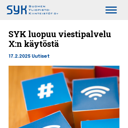
Päävalikko
SYK luopuu viestipalvelu
X:n käytöstä
17.2.2025
Uutiset