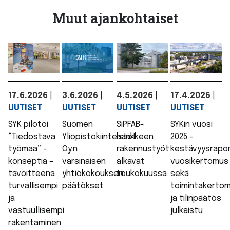
Muut ajankohtaiset
17.6.2026
|
3.6.2026
|
4.5.2026
|
17.4.2026
|
UUTISET
UUTISET
UUTISET
UUTISET
SYK pilotoi
Suomen
SiPFAB-
SYKin vuosi
“Tiedostava
Yliopistokiinteistöt
hankkeen
2025 –
työmaa” -
Oy:n
rakennustyöt
kestävyysrapor
konseptia –
varsinaisen
alkavat
vuosikertomus
tavoitteena
yhtiökokouksen
toukokuussa
sekä
turvallisempi
päätökset
toimintakerto
ja
ja tilinpäätös
vastuullisempi
julkaistu
rakentaminen