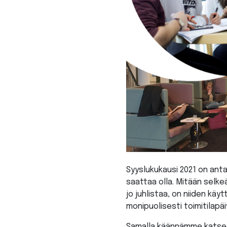
Syyslukukausi 2021 on ant
saattaa olla. Mitään selkeä
jo juhlistaa, on niiden kä
monipuolisesti toimitilapä
Samalla käännämme katsee