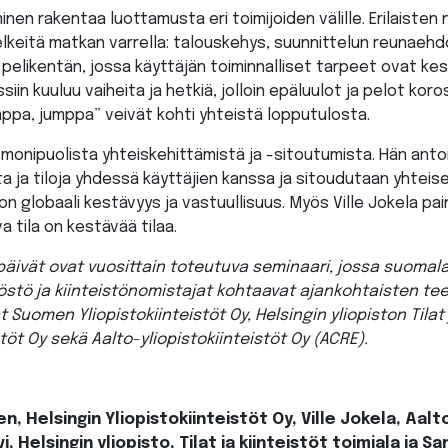
nen rakentaa luottamusta eri toimijoiden välille. Erilaisten 
elkeitä matkan varrella: talouskehys, suunnittelun reunaehd
pelikentän, jossa käyttäjän toiminnalliset tarpeet ovat ke
iin kuuluu vaiheita ja hetkiä, jolloin epäluulot ja pelot kor
mppa, jumppa” veivät kohti yhteistä lopputulosta.
n monipuolista yhteiskehittämistä ja -sitoutumista. Hän an
ta ja tiloja yhdessä käyttäjien kanssa ja sitoudutaan yhteises
n globaali kestävyys ja vastuullisuus. Myös Ville Jokela pa
 tila on kestävää tilaa.
apäivät ovat vuosittain toteutuva seminaari, jossa suomala
löstö ja kiinteistönomistajat kohtaavat ajankohtaisten te
Suomen Yliopistokiinteistöt Oy, Helsingin yliopiston Tilat j
stöt Oy sekä Aalto-yliopistokiinteistöt Oy (ACRE).
n, Helsingin Yliopistokiinteistöt Oy, Ville Jokela, Aalt
, Helsingin yliopisto, Tilat ja kiinteistöt toimiala ja 