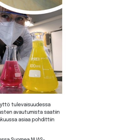
käyttö tulevaisuudessa
pusten avautumista saatiin
akuussa asiaa pohdittiin
kanssa Suomea NUAS-