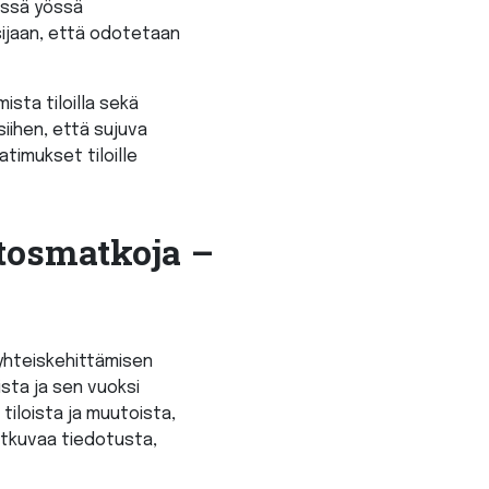
essä yössä
sijaan, että odotetaan
sta tiloilla sekä
siihen, että sujuva
timukset tiloille
tosmatkoja –
 yhteiskehittämisen
ista ja sen vuoksi
 tiloista ja muutoista,
jatkuvaa tiedotusta,