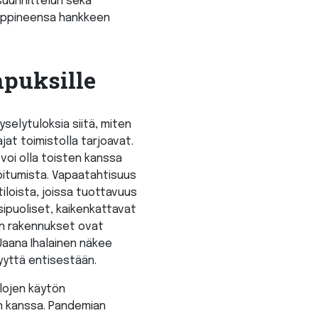
isuunnittelun sekä
 oppineensa hankkeen
puksille
yselytuloksia siitä, miten
jat toimistolla tarjoavat.
voi olla toisten kanssa
roitumista. Vapaatahtisuus
iloista, joissa tuottavuus
ipuoliset, kaikenkattavat
ton rakennukset ovat
Jaana Ihalainen näkee
yyttä entisestään.
ilojen käytön
en kanssa. Pandemian