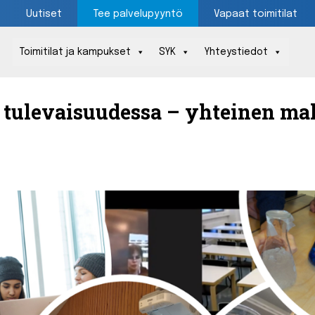
Uutiset
Tee palvelupyyntö
Vapaat toimitilat
Toimitilat ja kampukset
SYK
Yhteystiedot
Päävalikko
ö tulevaisuudessa – yhteinen mah