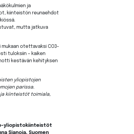
näkökulmien ja
ot, kiinteistön reunaehdot
skiössä.
ostuvat, mutta jatkuva
toi mukaan otettavaksi CO3-
ti tuloksiin – kaiken
inotti kestävän kehityksen
isten yliopistojen
emojen parissa.
a kiinteistöt toimiala,
o-yliopistokiinteistöt
Sanna Sianoja, Suomen