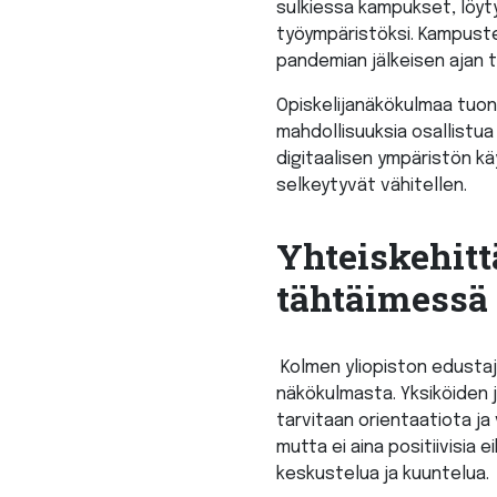
sulkiessa kampukset, löyty
työympäristöksi. Kampusten
pandemian jälkeisen ajan t
Opiskelijanäkökulmaa tuon
mahdollisuuksia osallistua
digitaalisen ympäristön kä
selkeytyvät vähitellen.
Yhteiskehit
tähtäimessä
Kolmen yliopiston edustaj
näkökulmasta. Yksiköiden j
tarvitaan orientaatiota ja 
mutta ei aina positiivisia
keskustelua ja kuuntelua.