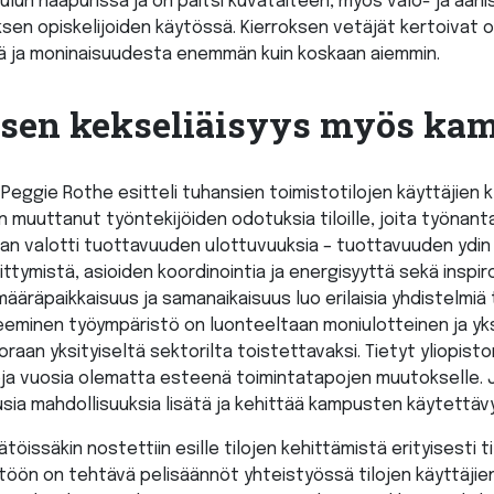
ulun naapurissa ja on paitsi kuvataiteen, myös valo- ja ään
ksen opiskelijoiden käytössä. Kierroksen vetäjät kertoivat
tä ja moninaisuudesta enemmän kuin koskaan aiemmin.
sen kekseliäisyys myös kam
Peggie Rothe esitteli tuhansien toimistotilojen käyttäjien k
 muuttanut työntekijöiden odotuksia tiloille, joita työnanta
aan valotti tuottavuuden ulottuvuuksia – tuottavuuden ydin 
ittymistä, asioiden koordinointia ja energisyyttä sekä inspi
ääräpaikkaisuus ja samanaikaisuus luo erilaisia yhdistelmiä t
teeminen työympäristö on luonteeltaan moniulotteinen ja yks
uoraan yksityiseltä sektorilta toistettavaksi. Tietyt yliopis
toja vuosia olematta esteenä toimintatapojen muutokselle. 
ia mahdollisuuksia lisätä ja kehittää kampusten käytettäv
ätöissäkin nostettiin esille tilojen kehittämistä erityisesti t
ttöön on tehtävä pelisäännöt yhteistyössä tilojen käyttäji