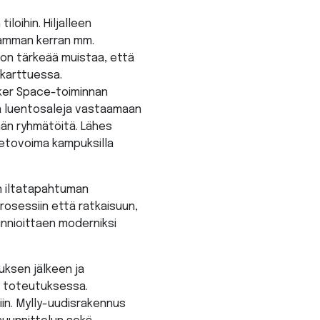
iloihin. Hiljalleen
eamman kerran mm.
a on tärkeää muistaa, että
 karttuessa.
aker Space-toiminnan
ia luentosaleja vastaamaan
män ryhmätöitä. Lähes
vetovoima kampuksilla
en iltatapahtuman
prosessiin että ratkaisuun,
nnioittaen moderniksi
ksen jälkeen ja
en toteutuksessa.
iin. Mylly-uudisrakennus