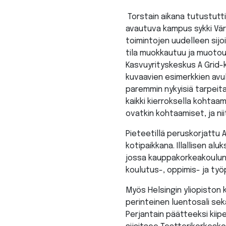
Torstain aikana tutustuttii
avautuva kampus sykki Vär
toimintojen uudelleen sijoi
tila muokkautuu ja muotou
Kasvuyrityskeskus A Grid-k
kuvaavien esimerkkien avu
paremmin nykyisiä tarpeit
kaikki kierroksella kohta
ovatkin kohtaamiset, ja ni
Pieteetillä peruskorjattu
kotipaikkana. Illallisen al
jossa kauppakorkeakoulun 
koulutus-, oppimis- ja työ
Myös Helsingin yliopisto
perinteinen luentosali sek
Perjantain päätteeksi kiip