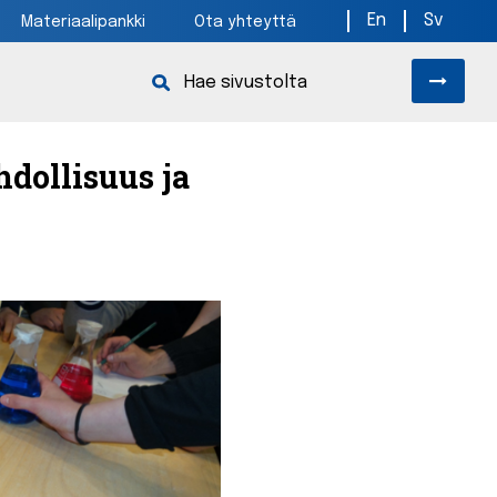
En
Sv
Materiaalipankki
Ota yhteyttä
dollisuus ja