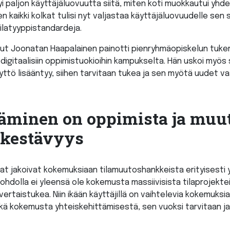
i paljon käyttäjäluovuutta siitä, miten koti muokkautui yhd
 kaikki kolkat tulisi nyt valjastaa käyttäjäluovuudelle sen 
ilatyyppistandardeja.
ut Joonatan Haapalainen painotti pienryhmäopiskelun tukemi
 digitaalisiin oppimistuokioihin kampukselta. Hän uskoi myös 
yttö lisääntyy, siihen tarvitaan tukea ja sen myötä uudet vaa
täminen on oppimista ja muu
 kestävyys
at jakoivat kokemuksiaan tilamuutoshankkeista erityisesti
ohdolla ei yleensä ole kokemusta massiivisista tilaprojekte
vertaistukea. Niin ikään käyttäjillä on vaihtelevia kokemuksia
 eikä kokemusta yhteiskehittämisestä, sen vuoksi tarvitaan 