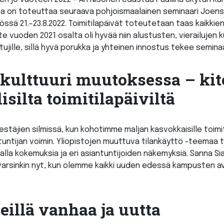
na on toteuttaa seuraava pohjoismaalainen seminaari Joen
össä 21.-23.8.2022. Toimitilapäivät toteutetaan taas kaikki
 vuoden 2021 osalta oli hyvää niin alustusten, vierailujen kuin
listujille, sillä hyvä porukka ja yhteinen innostus tekee semin
ökulttuuri muutoksessa – ki
silta toimitilapäiviltä
järjestäjien silmissä, kun kohotimme maljan kasvokkaisille toimi
untijan voimin. Yliopistojen muuttuva tilankäyttö -teemaa ta
a kokemuksia ja eri asiantuntijoiden näkemyksiä. Sanna Sia
varsinkin nyt, kun olemme kaikki uuden edessä kampusten a
illä vanhaa ja uutta