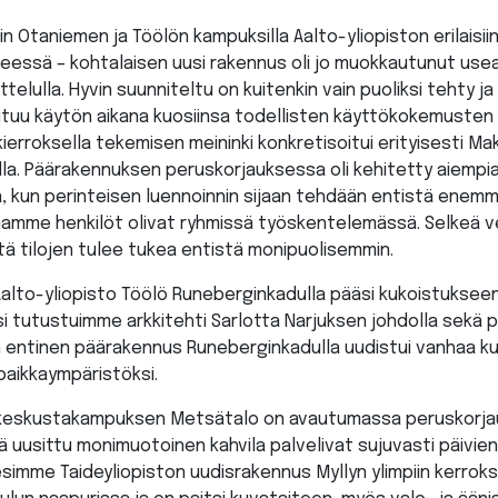
n Otaniemen ja Töölön kampuksilla Aalto-yliopiston erilaisiin t
eessä – kohtalaisen uusi rakennus oli jo muokkautunut us
ttelulla. Hyvin suunniteltu on kuitenkin vain puoliksi tehty j
tuu käytön aikana kuosiinsa todellisten käyttökokemusten
ierroksella tekemisen meininki konkretisoitui erityisesti M
lla. Päärakennuksen peruskorjauksessa oli kehitetty aiemp
a, kun perinteisen luennoinnin sijaan tehdään entistä enem
amamme henkilöt olivat ryhmissä työskentelemässä. Selkeä 
itä tilojen tulee tukea entistä monipuolisemmin.
 Aalto-yliopisto Töölö Runeberginkadulla pääsi kukoistukse
uksi tutustuimme arkkitehti Sarlotta Narjuksen johdolla sekä 
entinen päärakennus Runeberginkadulla uudistui vanhaa ku
paikkaympäristöksi.
n keskustakampuksen Metsätalo on avautumassa peruskorjau
ä uusittu monimuotoinen kahvila palvelivat sujuvasti päivi
esimme Taideyliopiston uudisrakennus Myllyn ylimpiin kerroks