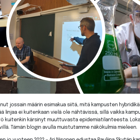
anut jossain määrin esimakua siitä, mitä kampusten hybridi
ä linjaa ei kuitenkaan vielä ole nähtävissä, sillä vaikka kam
yttö kuitenkin kärsinyt muuttuvasta epidemiatilanteesta. Lok
ivillä. Tämän blogin avulla muistutamme näkökulmia mieleen.
n jo vuoteen 2022 – Ari Nisonen edustaa Pauliina Skytän 