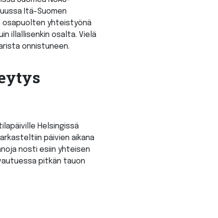
suussa Itä-Suomen
en osapuolten yhteistyönä
 illallisenkin osalta. Vielä
aarista onnistuneen.
teytys
tilapäiville Helsingissä
rkasteltiin päivien aikana
noja nosti esiin yhteisen
vautuessa pitkän tauon