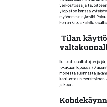
verkostossa ja tavoittee
yliopiston kanssa yhteisty
myöhemmin syksyllä. Palaute
kerran kiitos kaikille osal
Tilan käytt
valtakunnalli
Ilo loisti osallistujien ja 
lokakuun lopussa 70 asiant
monesta suunnasta jakamall
keskustelun merkityksen 
jälkeen.
Kohdekäynne