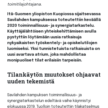
toimitilajohtajana.
Itä-Suomen yliopiston Kuopiossa sijaitsevassa
Savilahden kampuksessa toteutettiin keväällä
2020 toiminnallisuus- ja synergiatarkastelu.
Käyttäjälähtöisen yhteiskehittämisen avulla
pystyttiin löytämään uusia ratkaisuja
nykyaikaisten työskentely- ja opiskelutilojen
luomiseksi. Yksi tunnistetuista ratkaisuista on
uusi avartava atrium, joka mahdollistaa
monipuoliset tilat erilaisiin tarpeisiin.
Tilankäytön muutokset ohjaavat
uuden tekemistä
Savilahden kampuksen toiminnallisuus- ja
synergiatarkastelun edeltävä vaihe käynnistyi
elokuussa 2019. Tuolloin toteutettiin tilakatselmus