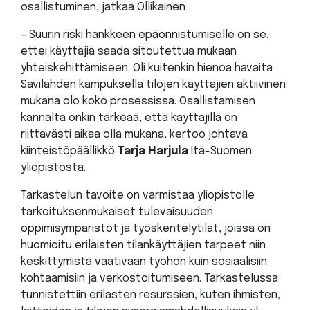
osallistuminen, jatkaa Ollikainen
– Suurin riski hankkeen epäonnistumiselle on se,
ettei käyttäjiä saada sitoutettua mukaan
yhteiskehittämiseen. Oli kuitenkin hienoa havaita
Savilahden kampuksella tilojen käyttäjien aktiivinen
mukana olo koko prosessissa. Osallistamisen
kannalta onkin tärkeää, että käyttäjillä on
riittävästi aikaa olla mukana, kertoo johtava
kiinteistöpäällikkö
Tarja Harjula
Itä-Suomen
yliopistosta.
Tarkastelun tavoite on varmistaa yliopistolle
tarkoituksenmukaiset tulevaisuuden
oppimisympäristöt ja työskentelytilat, joissa on
huomioitu erilaisten tilankäyttäjien tarpeet niin
keskittymistä vaativaan työhön kuin sosiaalisiin
kohtaamisiin ja verkostoitumiseen. Tarkastelussa
tunnistettiin erilasten resurssien, kuten ihmisten,