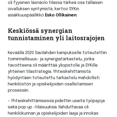
oli fyysinen läsnäolo tilassa tärkeä osa tällaisen
oivalluksen syntymistä, kertoo SYKin
asiakkuuspäällikkö
Esko Ollikainen
.
Keskiössä synergian
tunnistaminen yli laitosrajojen
Keväällä 2020 Savilahden kampukselle toteutettiin
toiminnallisuus- ja synergiatarkastelu, jonka
tavoitteena oli määrittää yliopistolle ja SYKille
yhteinen tilastrategia. Yhteiskehittämistä
hyödyntäen toteutettu tarkastelu mahdollisti
henkilöstön ja opiskelijoiden osallistamisen
prosessiin.
– Yhteiskehittämisessä pidettiin useita työpajoja
sekä pop up -tilaisuuksia. Ilahduttavaa oli
henkilökunnan ja opiskelijoiden laaja ja innokas