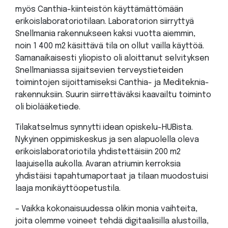
myös Canthia-kiinteistön käyttämättömään
erikoislaboratoriotilaan. Laboratorion siirryttyä
Snellmania rakennukseen kaksi vuotta aiemmin,
noin 1 400 m2 käsittävä tila on ollut vailla käyttöä.
Samanaikaisesti yliopisto oli aloittanut selvityksen
Snellmaniassa sijaitsevien terveystieteiden
toimintojen sijoittamiseksi Canthia- ja Mediteknia-
rakennuksiin. Suurin siirrettäväksi kaavailtu toiminto
oli biolääketiede.
Tilakatselmus synnytti idean opiskelu-HUBista.
Nykyinen oppimiskeskus ja sen alapuolella oleva
erikoislaboratoriotila yhdistettäisiin 200 m2
laajuisella aukolla. Avaran atriumin kerroksia
yhdistäisi tapahtumaportaat ja tilaan muodostuisi
laaja monikäyttöopetustila.
– Vaikka kokonaisuudessa olikin monia vaihteita,
joita olemme voineet tehdä digitaalisilla alustoilla,