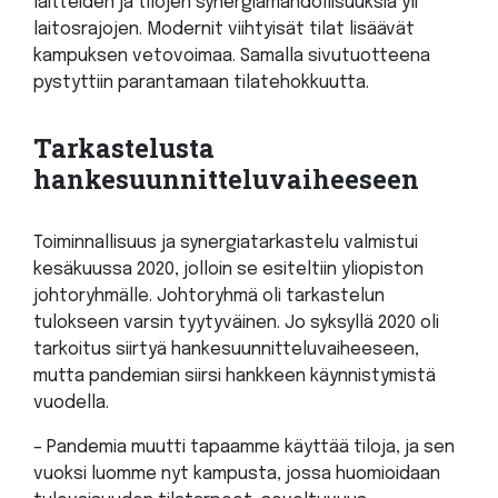
laitteiden ja tilojen synergiamahdollisuuksia yli
laitosrajojen. Modernit viihtyisät tilat lisäävät
kampuksen vetovoimaa. Samalla sivutuotteena
pystyttiin parantamaan tilatehokkuutta.
Tarkastelusta
hankesuunnitteluvaiheeseen
Toiminnallisuus ja synergiatarkastelu valmistui
kesäkuussa 2020, jolloin se esiteltiin yliopiston
johtoryhmälle. Johtoryhmä oli tarkastelun
tulokseen varsin tyytyväinen. Jo syksyllä 2020 oli
tarkoitus siirtyä hankesuunnitteluvaiheeseen,
mutta pandemian siirsi hankkeen käynnistymistä
vuodella.
– Pandemia muutti tapaamme käyttää tiloja, ja sen
vuoksi luomme nyt kampusta, jossa huomioidaan