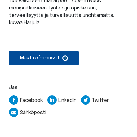
tulevaisuuden tilatarpeet, soveltuvuus
monipaikkaiseen työhön ja opiskeluun,
terveellisyyttä ja turvallisuutta unohtamatta,
kuvaa Harjula.
Muut referenssit
Jaa
Facebook
LinkedIn
Twitter
Sähköposti