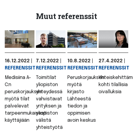
Muut referenssit
16.12.2022
|
7.12.2022
|
10.8.2022
|
27.4.2022
|
REFERENSSIT
REFERENSSIT
REFERENSSIT
REFERENSSIT
Medisiina A-
Toimitilat
Peruskorjauksen
Yhteiskehittäm
C:n
yliopiston
myötä
kohti tilallisia
peruskorjauksen
yhteydessä
kirjasto
oivalluksia
myötä tilat
vahvistavat
Lähteestä
palvelevat
yrityksen ja
tiedon ja
tarpeenmukaisesti
yliopiston
oppimisen
käyttäjiään
välistä
avoin keskus
yhteistyötä