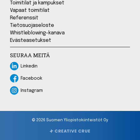
Toimitilat ja kampukset
Vapaat toimitilat
Referenssit
Tietosuojaseloste
Whistleblowing-kanava
Evästeasetukset
SEURAA MEITÄ
Linkedin
Linkedin
Facebook
Facebook
Instagram
Instagram
© 2026 Suomen Yliopistokiinteistöt Oy