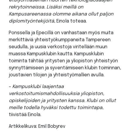
etulyöntiaseman nuorten teknologiaosaajien
rekrytoinneissa. Lisäksi meillä on
Kampusareenassa olomme aikana ollut paljon
diplomityöntekijöitä
, Einola toteaa.
Ponssella ja Epecillä on vanhastaan myös muita
merkittäviä yhteistyökumppaneita Tampereen
seudulla, ja uusia verkostoja viritellään muun
muassa Kampusklubin kautta. Kampusklubin
toiminta tähtää yritysten ja yliopiston yhteistyön
synnyttämiseen ja syventämiseen klubin toiminnan,
joustavien tilojen ja yhteistyömallien avulla.
–
Kampusklubi laajentaa
verkostoitumismahdollisuuksia yliopiston,
opiskelijoiden ja yritysten kanssa. Klubi on ollut
meille todella hyväksi todettu toimintapa
,
tiivistää Einola.
Artikkelikuva: Emil Bobyrev