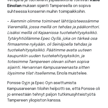
vetäjänä ja tuotekehityspäällikkönä toimivan
Kalle
Einolan
mukaan sijainti Tampereella on sopiva
suhteessa konsernin muihin toimipaikkoihin.
–
Aiemmin olimme toimineet lähtöpisteessämme
Vieremällä, jossa meillä on tehdas ja pääkonttori.
Lisäksi meillä oli Kajaanissa tuotekehitysyksikkö.
Tytäryhtiöllämme Epec Oy:llä, joka on tärkeä osa
firmaamme nykyään, oli Seinäjoella tehdas ja
tuotekehitysyksikkö. Päätimme avata uuteen
kaupunkiin uuden tuotekehitysyksikön, ja
totesimme Tampereen olevan siihen sopiva
sijainti. Hervannan Kampusareenasta sitten
löysimme tilat itsellemme
, Einola muistelee.
Ponsse Oyj:n ja Epec Oy:n asettumista
Kampusareenan tiloihin helpotti se, että Ponsse oli
jo ennestään tehnyt paljon tutkimusyhteistyötä
Tampereen yliopiston kanssa.