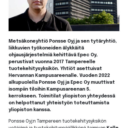
Metsäkoneyhtiö Ponsse Oyj ja sen tytäryhtiö,
liikkuvien työkoneiden älykkäitä
ohjausjärjestelmiä kehittävä Epec Oy,
perustivat vuonna 2017 Tampereelle
tuotekehitysyksikön. Yhtiöt asettuivat
Hervannan Kampusareenalle. Vuoden 2022
alkupuolella Ponsse Oyj ja Epec Oy muuttivat
isompiin tiloihin Kampusareenan 5.
kerrokseen. Toimitilat yliopiston yhteydessä
on helpottanut yhteistyön toteuttamista
yliopiston kanssa.
Ponsse Oyj:n Tampereen tuotekehitysyksikön