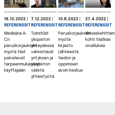
16.12.2022
|
7.12.2022
|
10.8.2022
|
27.4.2022
|
REFERENSSIT
REFERENSSIT
REFERENSSIT
REFERENSSIT
Medisiina A-
Toimitilat
Peruskorjauksen
Yhteiskehittäm
C:n
yliopiston
myötä
kohti tilallisia
peruskorjauksen
yhteydessä
kirjasto
oivalluksia
myötä tilat
vahvistavat
Lähteestä
palvelevat
yrityksen ja
tiedon ja
tarpeenmukaisesti
yliopiston
oppimisen
käyttäjiään
välistä
avoin keskus
yhteistyötä