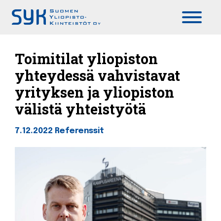
Päävalikko
Toimitilat yliopiston
yhteydessä vahvistavat
yrityksen ja yliopiston
välistä yhteistyötä
7.12.2022
Referenssit