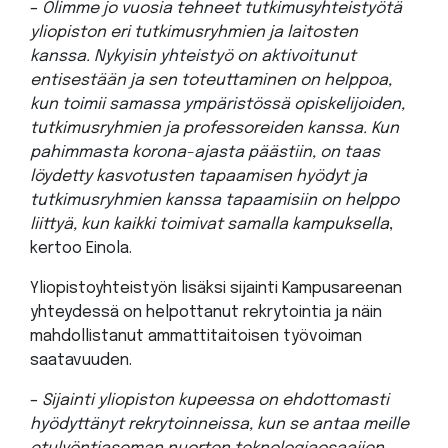
–
Olimme jo vuosia tehneet tutkimusyhteistyötä
yliopiston eri tutkimusryhmien ja laitosten
kanssa. Nykyisin yhteistyö on aktivoitunut
entisestään ja sen toteuttaminen on helppoa,
kun toimii samassa ympäristössä opiskelijoiden,
tutkimusryhmien ja professoreiden kanssa. Kun
pahimmasta korona-ajasta päästiin, on taas
löydetty kasvotusten tapaamisen hyödyt ja
tutkimusryhmien kanssa tapaamisiin on helppo
liittyä, kun kaikki toimivat samalla kampuksella
,
kertoo Einola.
Yliopistoyhteistyön lisäksi sijainti Kampusareenan
yhteydessä on helpottanut rekrytointia ja näin
mahdollistanut ammattitaitoisen työvoiman
saatavuuden.
–
Sijainti yliopiston kupeessa on ehdottomasti
hyödyttänyt rekrytoinneissa, kun se antaa meille