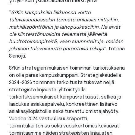
yritys- kuin yksilötasolla on merkitystä.
”
SYKin kampuksilla liikkuessa voitte
tulevaisuudessakin törmätä erilaisiin niittyihin,
mehiläispönttöihin ja lahopuukasoihin. Ne eivät
ole kiinteistöhuollolta tekemättä jääneitä
huoltotoimenpiteitä, vaan suunniteltuja, meidän
jokaisen tulevaisuutta parantavia tekoja
”, toteaa
Sianoja.
SYKin strategian mukaisen toiminnan tarkoituksena
on olla paras kampuskumppani. Strategiakaudella
2024–2026 toiminnan tarkoitusta tukevat neljä
strategista linjausta: yhteistyöllä
tarkoituksenmukaiset kampusratkaisut, selkeä ja
laadukas asiakaspalvelu, konkreettinen lisäarvo
asiakasyliopistoille sekä turvattu omistajahyöty.
Vuoden 2024 vastuullisuusraportti,
toimintakertomus sekä vuosikertomus kuvaavat
toimintaamme näiden strategisten linjausten