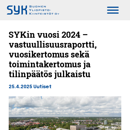
Päävalikko
SYKin vuosi 2024 –
vastuullisuusraportti,
vuosikertomus sekä
toimintakertomus ja
tilinpäätös julkaistu
25.4.2025
Uutiset