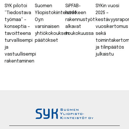
SYK pilotoi
Suomen
SiPFAB-
SYKin vuosi
“Tiedostava
Yliopistokiinteistöt
hankkeen
2025 –
työmaa” -
Oy:n
rakennustyöt
kestävyysrapor
konseptia –
varsinaisen
alkavat
vuosikertomus
tavoitteena
yhtiökokouksen
toukokuussa
sekä
turvallisempi
päätökset
toimintakerto
ja
ja tilinpäätös
vastuullisempi
julkaistu
rakentaminen