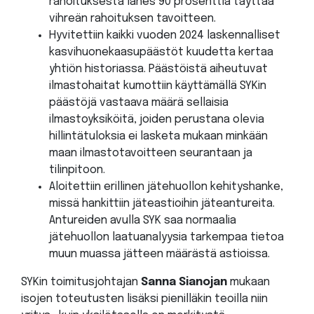
rahoituksesta lähes 90 prosenttia täyttää
vihreän rahoituksen tavoitteen.
Hyvitettiin kaikki vuoden 2024 laskennalliset
kasvihuonekaasupäästöt kuudetta kertaa
yhtiön historiassa. Päästöistä aiheutuvat
ilmastohaitat kumottiin käyttämällä SYKin
päästöjä vastaava määrä sellaisia
ilmastoyksiköitä, joiden perustana olevia
hillintätuloksia ei lasketa mukaan minkään
maan ilmastotavoitteen seurantaan ja
tilinpitoon.
Aloitettiin erillinen jätehuollon kehityshanke,
missä hankittiin jäteastioihin jäteantureita.
Antureiden avulla SYK saa normaalia
jätehuollon laatuanalyysia tarkempaa tietoa
muun muassa jätteen määrästä astioissa.
SYKin toimitusjohtajan
Sanna Sianojan
mukaan
isojen toteutusten lisäksi pienilläkin teoilla niin