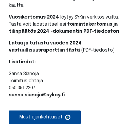
kautta.
Vuosikertomus 2024
löytyy SYKin verkkosivuilta.
Tästä voit ladata itsellesi
toimintakertomus ja
tilinpäätös 2024 -dokumentin PDF-tiedoston
Lataa ja tutustu vuoden 2024
vastuullisuusraporttiin tästä
(PDF-tiedosto)
Lisätiedot:
Sanna Sianoja
Toimitusjohtaja
050 351 2207
sanna.sianoja@sykoy.fi
Muut ajankohtaiset