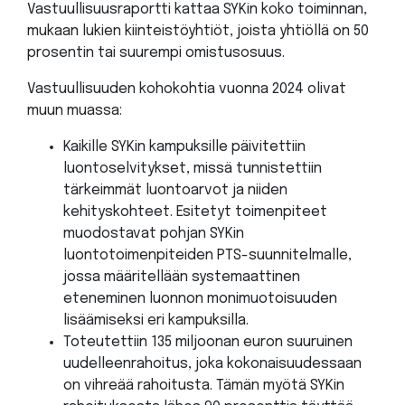
Vastuullisuusraportti kattaa SYKin koko toiminnan,
mukaan lukien kiinteistöyhtiöt, joista yhtiöllä on 50
prosentin tai suurempi omistusosuus.
Vastuullisuuden kohokohtia vuonna 2024 olivat
muun muassa:
Kaikille SYKin kampuksille päivitettiin
luontoselvitykset, missä tunnistettiin
tärkeimmät luontoarvot ja niiden
kehityskohteet. Esitetyt toimenpiteet
muodostavat pohjan SYKin
luontotoimenpiteiden PTS-suunnitelmalle,
jossa määritellään systemaattinen
eteneminen luonnon monimuotoisuuden
lisäämiseksi eri kampuksilla.
Toteutettiin 135 miljoonan euron suuruinen
uudelleenrahoitus, joka kokonaisuudessaan
on vihreää rahoitusta. Tämän myötä SYKin