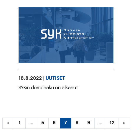
18.8.2022
|
UUTISET
SYKin demohaku on alkanut
Posts navigation
«
1
…
5
6
7
8
9
…
12
»