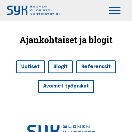
Päävalikko
Ajankohtaiset ja blogit
Uutiset
Blogit
Referenssit
Avoimet työpaikat