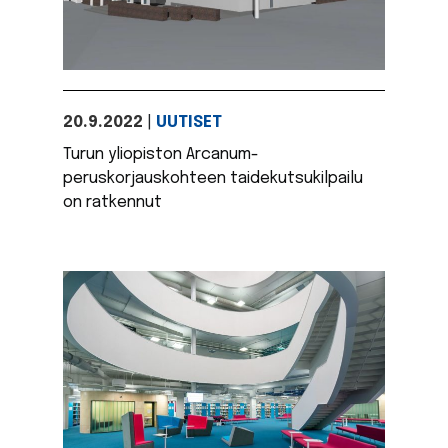
20.9.2022
|
UUTISET
Turun yliopiston Arcanum-
peruskorjauskohteen taidekutsukilpailu
on ratkennut